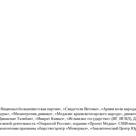
«Национал-большевистская партия», «Свидетели Иеговы», «Армия воли народ
еры», «Мизантропик дивижн», «Меджлис крымскотатарского народа», движен
вижение Талибан», «Имарат Кавказ», «Исламское государство» (ИГ, ИГИЛ), 
тельной деятельность «Открытой России», издания «Проект Медиа». СМИ-ино
Иноагентами признаны общество/центр «Мемориал», «Аналитический Центр Юри