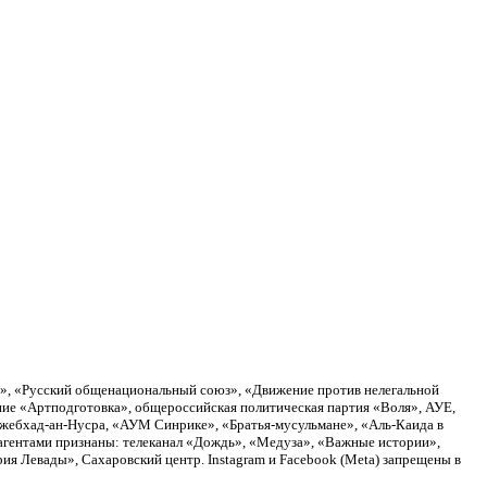
а», «Русский общенациональный союз», «Движение против нелегальной
ие «Артподготовка», общероссийская политическая партия «Воля», АУЕ,
Джебхад-ан-Нусра, «АУМ Синрике», «Братья-мусульмане», «Аль-Каида в
агентами признаны: телеканал «Дождь», «Медуза», «Важные истории»,
я Левады», Сахаровский центр. Instagram и Facebook (Metа) запрещены в