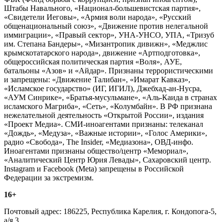
Штабы Навального, «Национал-большевистская партия»,
«Свидетели Иеговы», «Армия воли народа», «Русский
общенациональный союз», «Движение против нелегальной
иммиграции», «Правый сектор», УНА-УНСО, УПА, «Тризуб
им. Степана Бандеры», «Мизантропик дивижн», «Меджлис
крымскотатарского народа», движение «Артподготовка»,
общероссийская политическая партия «Воля», АУЕ,
батальоны «Азов» и «Айдар». Признаны террористическими
и запрещены: «Движение Талибан», «Имарат Кавказ»,
«Исламское государство» (ИГ, ИГИЛ), Джебхад-ан-Нусра,
«АУМ Синрике», «Братья-мусульмане», «Аль-Каида в странах
исламского Магриба», «Сеть», «Колумбайн». В РФ признана
нежелательной деятельность «Открытой России», издания
«Проект Медиа». СМИ-иноагентами признаны: телеканал
«Дождь», «Медуза», «Важные истории», «Голос Америки»,
радио «Свобода», The Insider, «Медиазона», ОВД-инфо.
Иноагентами признаны общество/центр «Мемориал»,
«Аналитический Центр Юрия Левады», Сахаровский центр.
Instagram и Facebook (Metа) запрещены в Российской
Федерации за экстремизм.
16+
Почтовый адрес: 186225, Республика Карелия, г. Кондопога-5,
а/я 3