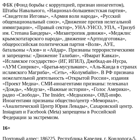
ФБК (Фонд борьбы с коррупцией, признан иноагентом),
Штабы Навального, «Национал-большевистская партия»,
«Свидетели Иеговы», «Армия воли народа», «Русский
общенациональный союз», «Движение против нелегальной
иммиграции», «Правый сектор», УНА-УНСО, УПА, «Тризуб
им. Степана Бандеры», «Мизантропик дивижн», «Меджлис
крымскотатарского народа», движение «Артподготовка»,
общероссийская политическая партия «Воля», АУЕ,
батальоны «Азов» и «Айдар». Признаны террористическими
и запрещены: «Движение Талибан», «Имарат Кавказ»,
«Исламское государство» (ИГ, ИГИЛ), Джебхад-ан-Нусра,
«АУМ Синрике», «Братья-мусульмане», «Аль-Каида в странах
исламского Магриба», «Сеть», «Колумбайн». В РФ признана
нежелательной деятельность «Открытой России», издания
«Проект Медиа». СМИ-иноагентами признаны: телеканал
«Дождь», «Медуза», «Важные истории», «Голос Америки»,
радио «Свобода», The Insider, «Медиазона», ОВД-инфо.
Иноагентами признаны общество/центр «Мемориал»,
«Аналитический Центр Юрия Левады», Сахаровский центр.
Instagram и Facebook (Metа) запрещены в Российской
Федерации за экстремизм.
16+
Почтовый адрес: 186225, Республика Карелия, г. Кондопога-5,