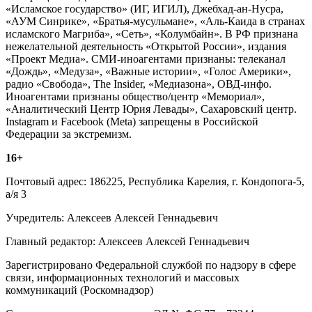
«Исламское государство» (ИГ, ИГИЛ), Джебхад-ан-Нусра,
«АУМ Синрике», «Братья-мусульмане», «Аль-Каида в странах
исламского Магриба», «Сеть», «Колумбайн». В РФ признана
нежелательной деятельность «Открытой России», издания
«Проект Медиа». СМИ-иноагентами признаны: телеканал
«Дождь», «Медуза», «Важные истории», «Голос Америки»,
радио «Свобода», The Insider, «Медиазона», ОВД-инфо.
Иноагентами признаны общество/центр «Мемориал»,
«Аналитический Центр Юрия Левады», Сахаровский центр.
Instagram и Facebook (Metа) запрещены в Российской
Федерации за экстремизм.
16+
Почтовый адрес: 186225, Республика Карелия, г. Кондопога-5,
а/я 3
Учредитель: Алексеев Алексей Геннадьевич
Главный редактор: Алексеев Алексей Геннадьевич
Зарегистрировано Федеральной службой по надзору в сфере
связи, информационных технологий и массовых
коммуникаций (Роскомнадзор)