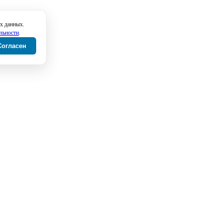
х данных.
льности
.
Согласен