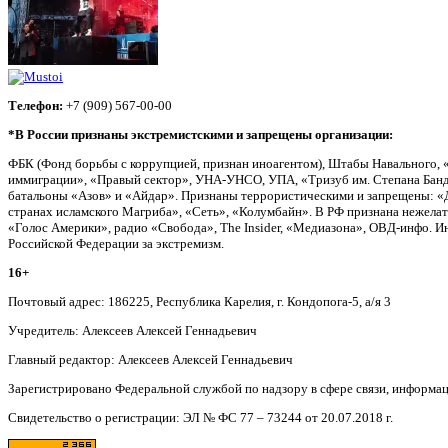
Телефон:
+7 (909) 567-00-00
*В России признаны экстремистскими и запрещены организации:
ФБК (Фонд борьбы с коррупцией, признан иноагентом), Штабы Навального, 
иммиграции», «Правый сектор», УНА-УНСО, УПА, «Тризуб им. Степана Банд
батальоны «Азов» и «Айдар». Признаны террористическими и запрещены: «Д
странах исламского Магриба», «Сеть», «Колумбайн». В РФ признана нежела
«Голос Америки», радио «Свобода», The Insider, «Медиазона», ОВД-инфо. 
Российской Федерации за экстремизм.
16+
Почтовый адрес: 186225, Республика Карелия, г. Кондопога-5, а/я 3
Учредитель: Алексеев Алексей Геннадьевич
Главный редактор: Алексеев Алексей Геннадьевич
Зарегистрировано Федеральной службой по надзору в сфере связи, информа
Свидетельство о регистрации: ЭЛ № ФС 77 – 73244 от 20.07.2018 г.