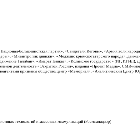
«Национал-большевистская партия», «Свидетели Иеговы», «Армия воли народ
еры», «Мизантропик дивижн», «Меджлис крымскотатарского народа», движен
вижение Талибан», «Имарат Кавказ», «Исламское государство» (ИГ, ИГИЛ), 
тельной деятельность «Открытой России», издания «Проект Медиа». СМИ-ино
Иноагентами признаны общество/центр «Мемориал», «Аналитический Центр Юри
ционных технологий и массовых коммуникаций (Роскомнадзор)