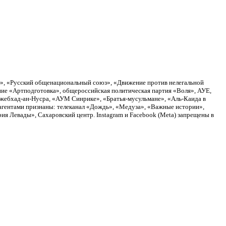
а», «Русский общенациональный союз», «Движение против нелегальной
ие «Артподготовка», общероссийская политическая партия «Воля», АУЕ,
Джебхад-ан-Нусра, «АУМ Синрике», «Братья-мусульмане», «Аль-Каида в
агентами признаны: телеканал «Дождь», «Медуза», «Важные истории»,
я Левады», Сахаровский центр. Instagram и Facebook (Metа) запрещены в