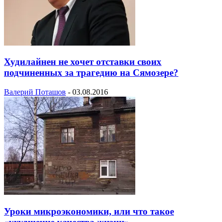
Худилайнен не хочет отставки своих
подчиненных за трагедию на Сямозере?
Валерий Поташов
-
03.08.2016
Уроки микроэкономики, или что такое