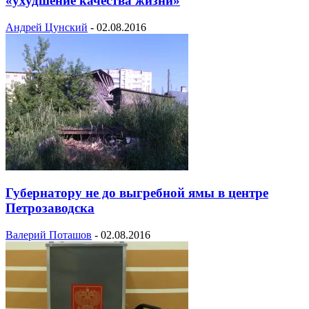
«ухудшение качества жизни»
Андрей Цунский
-
02.08.2016
Губернатору не до выгребной ямы в центре
Петрозаводска
Валерий Поташов
-
02.08.2016