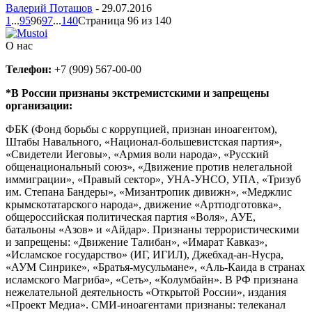
Валерий Поташов
-
29.07.2016
1
...
95
96
97
...
140
Страница 96 из 140
О нас
Телефон:
+7 (909) 567-00-00
*В России признаны экстремистскими и запрещены
организации:
ФБК (Фонд борьбы с коррупцией, признан иноагентом),
Штабы Навального, «Национал-большевистская партия»,
«Свидетели Иеговы», «Армия воли народа», «Русский
общенациональный союз», «Движение против нелегальной
иммиграции», «Правый сектор», УНА-УНСО, УПА, «Тризуб
им. Степана Бандеры», «Мизантропик дивижн», «Меджлис
крымскотатарского народа», движение «Артподготовка»,
общероссийская политическая партия «Воля», АУЕ,
батальоны «Азов» и «Айдар». Признаны террористическими
и запрещены: «Движение Талибан», «Имарат Кавказ»,
«Исламское государство» (ИГ, ИГИЛ), Джебхад-ан-Нусра,
«АУМ Синрике», «Братья-мусульмане», «Аль-Каида в странах
исламского Магриба», «Сеть», «Колумбайн». В РФ признана
нежелательной деятельность «Открытой России», издания
«Проект Медиа». СМИ-иноагентами признаны: телеканал