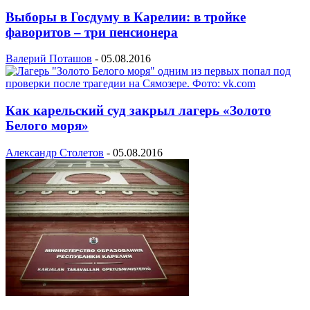
Выборы в Госдуму в Карелии: в тройке
фаворитов – три пенсионера
Валерий Поташов
-
05.08.2016
Как карельский суд закрыл лагерь «Золото
Белого моря»
Александр Столетов
-
05.08.2016