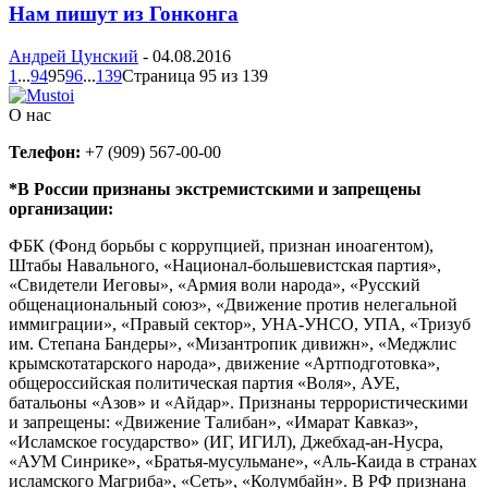
Нам пишут из Гонконга
Андрей Цунский
-
04.08.2016
1
...
94
95
96
...
139
Страница 95 из 139
О нас
Телефон:
+7 (909) 567-00-00
*В России признаны экстремистскими и запрещены
организации:
ФБК (Фонд борьбы с коррупцией, признан иноагентом),
Штабы Навального, «Национал-большевистская партия»,
«Свидетели Иеговы», «Армия воли народа», «Русский
общенациональный союз», «Движение против нелегальной
иммиграции», «Правый сектор», УНА-УНСО, УПА, «Тризуб
им. Степана Бандеры», «Мизантропик дивижн», «Меджлис
крымскотатарского народа», движение «Артподготовка»,
общероссийская политическая партия «Воля», АУЕ,
батальоны «Азов» и «Айдар». Признаны террористическими
и запрещены: «Движение Талибан», «Имарат Кавказ»,
«Исламское государство» (ИГ, ИГИЛ), Джебхад-ан-Нусра,
«АУМ Синрике», «Братья-мусульмане», «Аль-Каида в странах
исламского Магриба», «Сеть», «Колумбайн». В РФ признана