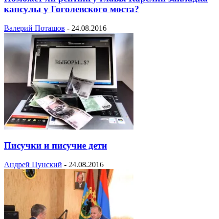
капсулы у Гоголевского моста?
Валерий Поташов
-
24.08.2016
Писучки и писучие дети
Андрей Цунский
-
24.08.2016