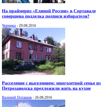
На праймериз «Единой России» в Сортавале
совершена подделка подписи избирателя?
Черника
-
29.08.2016
Расселение с выселением: многодетной семье из
Петрозаводска предложили жить на кухне
Валерий Поташов
-
26.08.2016