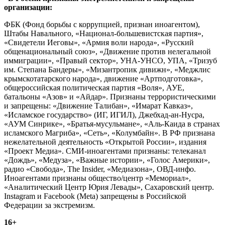
организации:
ФБК (Фонд борьбы с коррупцией, признан иноагентом),
Штабы Навального, «Национал-большевистская партия»,
«Свидетели Иеговы», «Армия воли народа», «Русский
общенациональный союз», «Движение против нелегальной
иммиграции», «Правый сектор», УНА-УНСО, УПА, «Тризуб
им. Степана Бандеры», «Мизантропик дивижн», «Меджлис
крымскотатарского народа», движение «Артподготовка»,
общероссийская политическая партия «Воля», АУЕ,
батальоны «Азов» и «Айдар». Признаны террористическими
и запрещены: «Движение Талибан», «Имарат Кавказ»,
«Исламское государство» (ИГ, ИГИЛ), Джебхад-ан-Нусра,
«АУМ Синрике», «Братья-мусульмане», «Аль-Каида в странах
исламского Магриба», «Сеть», «Колумбайн». В РФ признана
нежелательной деятельность «Открытой России», издания
«Проект Медиа». СМИ-иноагентами признаны: телеканал
«Дождь», «Медуза», «Важные истории», «Голос Америки»,
радио «Свобода», The Insider, «Медиазона», ОВД-инфо.
Иноагентами признаны общество/центр «Мемориал»,
«Аналитический Центр Юрия Левады», Сахаровский центр.
Instagram и Facebook (Metа) запрещены в Российской
Федерации за экстремизм.
16+