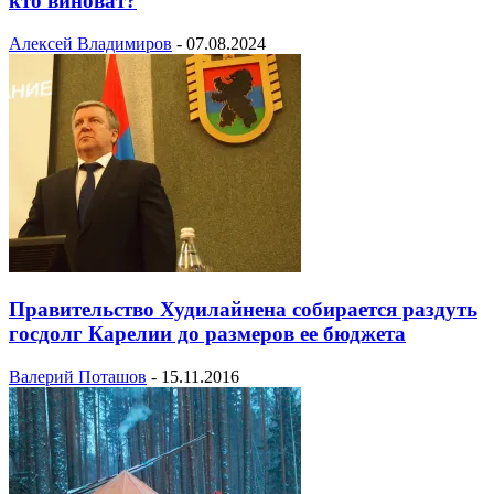
кто виноват?
Алексей Владимиров
-
07.08.2024
Правительство Худилайнена собирается раздуть
госдолг Карелии до размеров ее бюджета
Валерий Поташов
-
15.11.2016