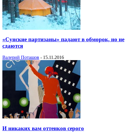
«Сунские партизаны» падают в обморок, но не
сдаются
Валерий Поташов
-
15.11.2016
И никаких вам оттенков серого