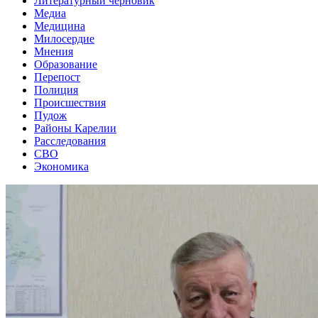
Литературный черновик
Медиа
Медицина
Милосердие
Мнения
Образование
Перепост
Полиция
Происшествия
Пудож
Районы Карелии
Расследования
СВО
Экономика