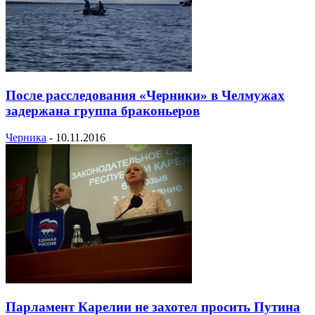
После расследования «Черники» в Челмужах
задержана группа браконьеров
Черника
-
10.11.2016
Парламент Карелии не захотел просить Путина