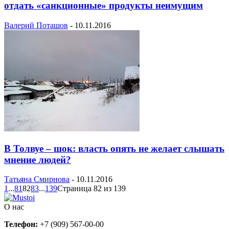
отдать «санкционные» продукты неимущим
Валерий Поташов
-
10.11.2016
В Толвуе – шок: власть опять не желает слышать
мнение людей?
Татьяна Смирнова
-
10.11.2016
1
...
81
82
83
...
139
Страница 82 из 139
О нас
Телефон:
+7 (909) 567-00-00