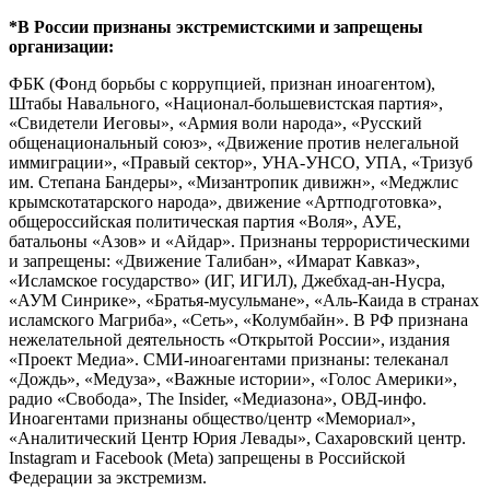
*В России признаны экстремистскими и запрещены
организации:
ФБК (Фонд борьбы с коррупцией, признан иноагентом),
Штабы Навального, «Национал-большевистская партия»,
«Свидетели Иеговы», «Армия воли народа», «Русский
общенациональный союз», «Движение против нелегальной
иммиграции», «Правый сектор», УНА-УНСО, УПА, «Тризуб
им. Степана Бандеры», «Мизантропик дивижн», «Меджлис
крымскотатарского народа», движение «Артподготовка»,
общероссийская политическая партия «Воля», АУЕ,
батальоны «Азов» и «Айдар». Признаны террористическими
и запрещены: «Движение Талибан», «Имарат Кавказ»,
«Исламское государство» (ИГ, ИГИЛ), Джебхад-ан-Нусра,
«АУМ Синрике», «Братья-мусульмане», «Аль-Каида в странах
исламского Магриба», «Сеть», «Колумбайн». В РФ признана
нежелательной деятельность «Открытой России», издания
«Проект Медиа». СМИ-иноагентами признаны: телеканал
«Дождь», «Медуза», «Важные истории», «Голос Америки»,
радио «Свобода», The Insider, «Медиазона», ОВД-инфо.
Иноагентами признаны общество/центр «Мемориал»,
«Аналитический Центр Юрия Левады», Сахаровский центр.
Instagram и Facebook (Metа) запрещены в Российской
Федерации за экстремизм.