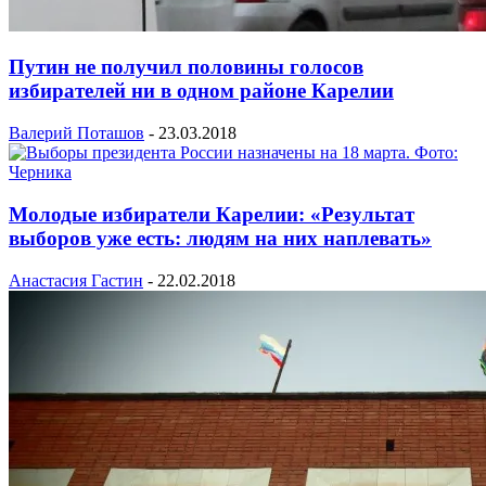
Путин не получил половины голосов
избирателей ни в одном районе Карелии
Валерий Поташов
-
23.03.2018
Молодые избиратели Карелии: «Результат
выборов уже есть: людям на них наплевать»
Анастасия Гастин
-
22.02.2018