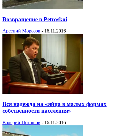
Возвращение в Petroskoi
Арсений Морозов
-
16.11.2016
Вся надежда на «яйца в малых формах
собственности населения»
Валерий Поташов
-
16.11.2016