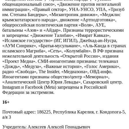
общенациональный союз», «Движение против нелегальной
иммиграции», «Правый сектор», УНА-УНСО, УПА, «Тризуб
им. Степана Бандеры», «Мизантропик дивижн», «Меджлис
крымскотатарского народа», движение «Артподготовка»,
общероссийская политическая партия «Воля», АУЕ,
батальоны «Азов» и «Айдар». Признаны террористическими
и запрещены: «Движение Талибан», «Имарат Кавказ»,
«Исламское государство» (ИГ, ИГИЛ), Джебхад-ан-Нусра,
«АУМ Синрике», «Братья-мусульмане», «Аль-Каида в странах
исламского Магриба», «Сеть», «Колумбайн». В РФ признана
нежелательной деятельность «Открытой России», издания
«Проект Медиа». СМИ-иноагентами признаны: телеканал
«Дождь», «Медуза», «Важные истории», «Голос Америки»,
радио «Свобода», The Insider, «Медиазона», ОВД-инфо.
Иноагентами признаны общество/центр «Мемориал»,
«Аналитический Центр Юрия Левады», Сахаровский центр.
Instagram и Facebook (Metа) запрещены в Российской
Федерации за экстремизм.
16+
Почтовый адрес: 186225, Республика Карелия, г. Кондопога-5,
а/я 3
Учредитель: Алексеев Алексей Геннадьевич