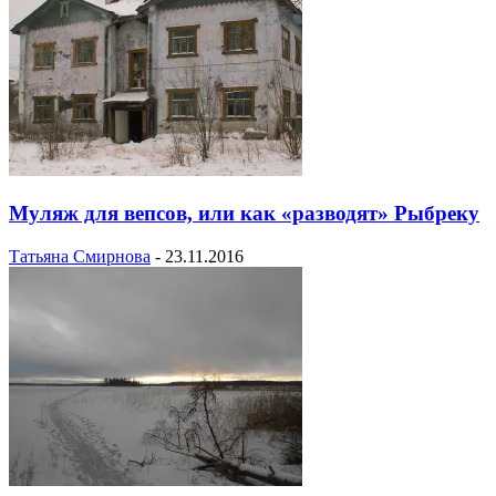
Муляж для вепсов, или как «разводят» Рыбреку
Татьяна Смирнова
-
23.11.2016