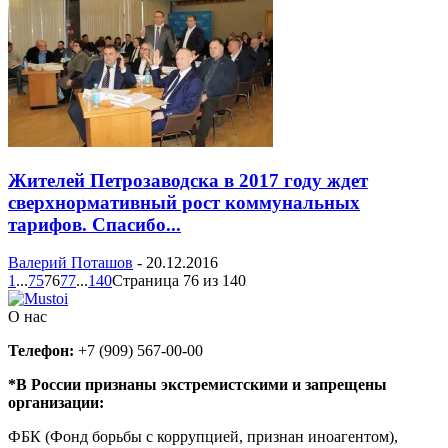
Жителей Петрозаводска в 2017 году ждет
сверхнормативный рост коммунальных
тарифов. Спасибо...
Валерий Поташов
-
20.12.2016
1
...
75
76
77
...
140
Страница 76 из 140
О нас
Телефон:
+7 (909) 567-00-00
*В России признаны экстремистскими и запрещены
организации:
ФБК (Фонд борьбы с коррупцией, признан иноагентом),