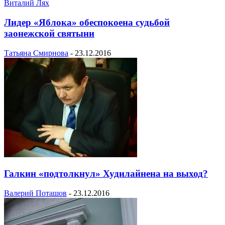
Лидер «Яблока» обеспокоена судьбой
заонежской святыни
Татьяна Смирнова
-
23.12.2016
Галкин «подтолкнул» Худилайнена на выход?
Валерий Поташов
-
23.12.2016