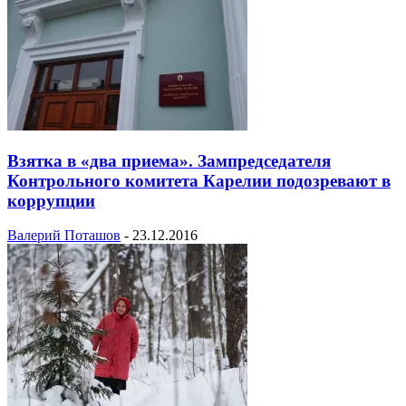
Взятка в «два приема». Зампредседателя
Контрольного комитета Карелии подозревают в
коррупции
Валерий Поташов
-
23.12.2016