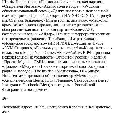
Штабы Навального, «Национал-большевистская партия»,
«Свидетели Иеговы», «Армия воли народа», «Русский
общенациональный союз», «Движение против нелегальной
иммиграции», «Правый сектор», УНА-УНСО, УПА, «Тризуб
им. Степана Бандеры», «Мизантропик дивижн», «Меджлис
крымскотатарского народа», движение «Артподготовка»,
общероссийская политическая партия «Воля», АУЕ,
батальоны «Азов» и «Айдар». Признаны террористическими
и запрещены: «Движение Талибан», «Имарат Кавказ»,
«Исламское государство» (ИГ, ИГИЛ), Джебхад-ан-Нусра,
«АУМ Синрике», «Братья-мусульмане», «Аль-Каида в странах
исламского Магриба», «Сеть», «Колумбайн». В РФ признана
нежелательной деятельность «Открытой России», издания
«Проект Медиа». СМИ-иноагентами признаны: телеканал
«Дождь», «Медуза», «Важные истории», «Голос Америки»,
радио «Свобода», The Insider, «Медиазона», ОВД-инфо.
Иноагентами признаны общество/центр «Мемориал»,
«Аналитический Центр Юрия Левады», Сахаровский центр.
Instagram и Facebook (Metа) запрещены в Российской
Федерации за экстремизм.
16+
Почтовый адрес: 186225, Республика Карелия, г. Кондопога-5,
а/я 3