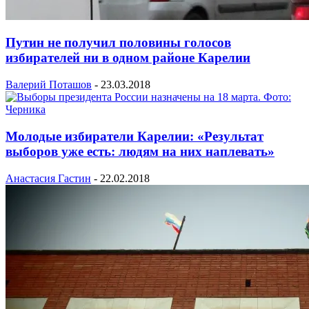
Путин не получил половины голосов
избирателей ни в одном районе Карелии
Валерий Поташов
-
23.03.2018
Молодые избиратели Карелии: «Результат
выборов уже есть: людям на них наплевать»
Анастасия Гастин
-
22.02.2018