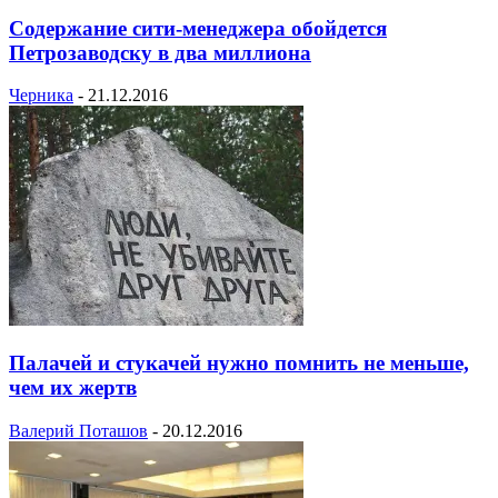
Содержание сити-менеджера обойдется
Петрозаводску в два миллиона
Черника
-
21.12.2016
Палачей и стукачей нужно помнить не меньше,
чем их жертв
Валерий Поташов
-
20.12.2016