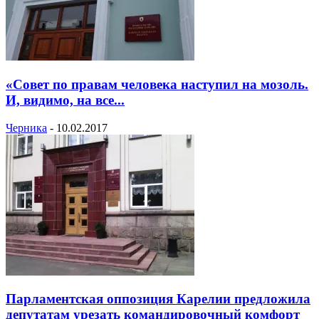
«Совет по правам человека наступил на мозоль.
И, видимо, на все...
Черника
-
10.02.2017
Парламентская оппозиция Карелии предложила
депутатам урезать командировочный комфорт