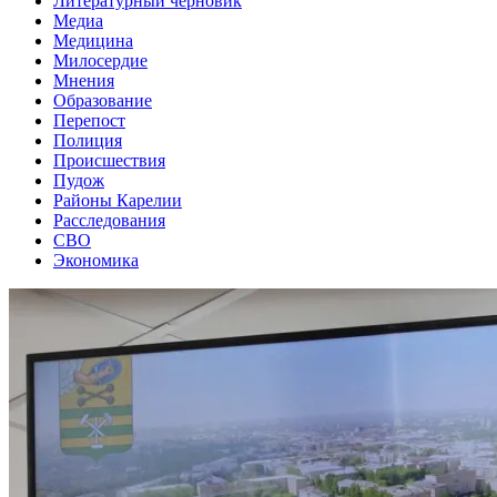
Литературный черновик
Медиа
Медицина
Милосердие
Мнения
Образование
Перепост
Полиция
Происшествия
Пудож
Районы Карелии
Расследования
СВО
Экономика