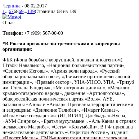
Черника
-
08.02.2017
1
...
67
68
69
...
139
Страница 68 из 139
О нас
Телефон:
+7 (909) 567-00-00
*В России признаны экстремистскими и запрещены
организации:
ФБК (Фонд борьбы с коррупцией, признан иноагентом),
Штабы Навального, «Национал-большевистская партия»,
«Свидетели Иеговы», «Армия воли народа», «Русский
общенациональный союз», «Движение против нелегальной
иммиграции», «Правый сектор», УНА-УНСО, УПА, «Тризуб
им. Степана Бандеры», «Мизантропик дивижн», «Меджлис
крымскотатарского народа», движение «Артподготовка»,
общероссийская политическая партия «Воля», АУЕ,
батальоны «Азов» и «Айдар». Признаны террористическими
и запрещены: «Движение Талибан», «Имарат Кавказ»,
«Исламское государство» (ИГ, ИГИЛ), Джебхад-ан-Нусра,
«АУМ Синрике», «Братья-мусульмане», «Аль-Каида в странах
исламского Магриба», «Сеть», «Колумбайн». В РФ признана
нежелательной деятельность «Открытой России», издания
«Проект Медиа». СМИ-иноагентами признаны: телеканал