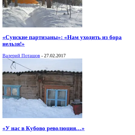
«Сунские партизаны»: «Нам уходить из бора
нельзя!»
Валерий Поташов
-
27.02.2017
«У нас в Кубово революция…»