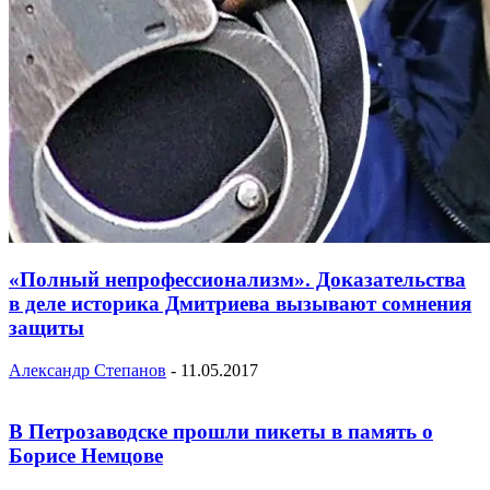
«Полный непрофессионализм». Доказательства
в деле историка Дмитриева вызывают сомнения
защиты
Александр Степанов
-
11.05.2017
В Петрозаводске прошли пикеты в память о
Борисе Немцове