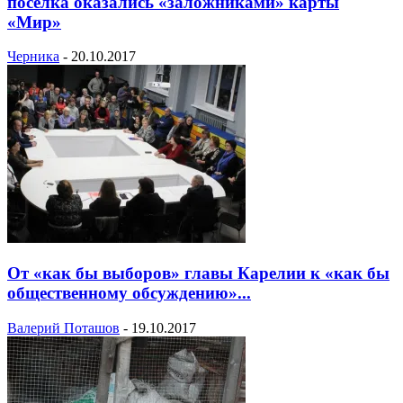
поселка оказались «заложниками» карты
«Мир»
Черника
-
20.10.2017
От «как бы выборов» главы Карелии к «как бы
общественному обсуждению»...
Валерий Поташов
-
19.10.2017