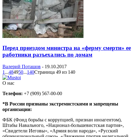
Перед приездом министра на «ферму смерти» ее
работники разъехались по домам
Валерий Поташов
-
19.10.2017
1
...
48
49
50
...
140
Страница 49 из 140
О нас
Телефон:
+7 (909) 567-00-00
*В России признаны экстремистскими и запрещены
организации:
ФБК (Фонд борьбы с коррупцией, признан иноагентом),
Штабы Навального, «Национал-большевистская партия»,
«Свидетели Иеговы», «Армия воли народа», «Русский
общенациональный союз», «Движение против нелегальной