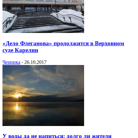
«Дело Флеганова» продолжится в Верховном
суде Карелии
Черника
-
26.10.2017
У воды да не напиться: долго ли жители