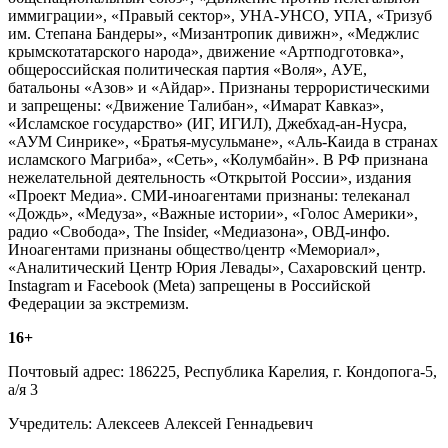
иммиграции», «Правый сектор», УНА-УНСО, УПА, «Тризуб
им. Степана Бандеры», «Мизантропик дивижн», «Меджлис
крымскотатарского народа», движение «Артподготовка»,
общероссийская политическая партия «Воля», АУЕ,
батальоны «Азов» и «Айдар». Признаны террористическими
и запрещены: «Движение Талибан», «Имарат Кавказ»,
«Исламское государство» (ИГ, ИГИЛ), Джебхад-ан-Нусра,
«АУМ Синрике», «Братья-мусульмане», «Аль-Каида в странах
исламского Магриба», «Сеть», «Колумбайн». В РФ признана
нежелательной деятельность «Открытой России», издания
«Проект Медиа». СМИ-иноагентами признаны: телеканал
«Дождь», «Медуза», «Важные истории», «Голос Америки»,
радио «Свобода», The Insider, «Медиазона», ОВД-инфо.
Иноагентами признаны общество/центр «Мемориал»,
«Аналитический Центр Юрия Левады», Сахаровский центр.
Instagram и Facebook (Metа) запрещены в Российской
Федерации за экстремизм.
16+
Почтовый адрес: 186225, Республика Карелия, г. Кондопога-5,
а/я 3
Учредитель: Алексеев Алексей Геннадьевич