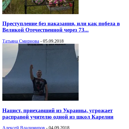
Преступление без наказания, или как победа в
Великой Отечественной через 73...
Татьяна Смирнова
-
05.09.2018
Нацист, приехавший из Украины, угрожает
расправой учителю одной из школ Карелии
Алексей Владимиров
-
04.09.2018