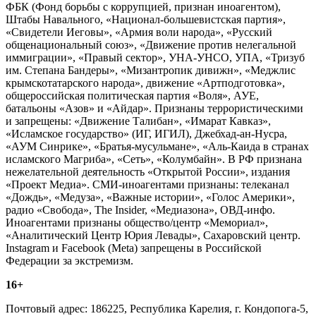
ФБК (Фонд борьбы с коррупцией, признан иноагентом),
Штабы Навального, «Национал-большевистская партия»,
«Свидетели Иеговы», «Армия воли народа», «Русский
общенациональный союз», «Движение против нелегальной
иммиграции», «Правый сектор», УНА-УНСО, УПА, «Тризуб
им. Степана Бандеры», «Мизантропик дивижн», «Меджлис
крымскотатарского народа», движение «Артподготовка»,
общероссийская политическая партия «Воля», АУЕ,
батальоны «Азов» и «Айдар». Признаны террористическими
и запрещены: «Движение Талибан», «Имарат Кавказ»,
«Исламское государство» (ИГ, ИГИЛ), Джебхад-ан-Нусра,
«АУМ Синрике», «Братья-мусульмане», «Аль-Каида в странах
исламского Магриба», «Сеть», «Колумбайн». В РФ признана
нежелательной деятельность «Открытой России», издания
«Проект Медиа». СМИ-иноагентами признаны: телеканал
«Дождь», «Медуза», «Важные истории», «Голос Америки»,
радио «Свобода», The Insider, «Медиазона», ОВД-инфо.
Иноагентами признаны общество/центр «Мемориал»,
«Аналитический Центр Юрия Левады», Сахаровский центр.
Instagram и Facebook (Metа) запрещены в Российской
Федерации за экстремизм.
16+
Почтовый адрес: 186225, Республика Карелия, г. Кондопога-5,