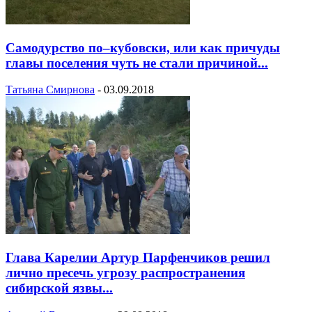
Самодурство по–кубовски, или как причуды
главы поселения чуть не стали причиной...
Татьяна Смирнова
-
03.09.2018
Глава Карелии Артур Парфенчиков решил
лично пресечь угрозу распространения
сибирской язвы...