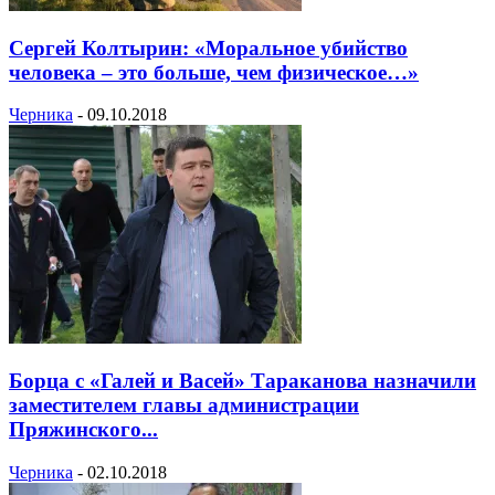
Сергей Колтырин: «Моральное убийство
человека – это больше, чем физическое…»
Черника
-
09.10.2018
Борца с «Галей и Васей» Тараканова назначили
заместителем главы администрации
Пряжинского...
Черника
-
02.10.2018