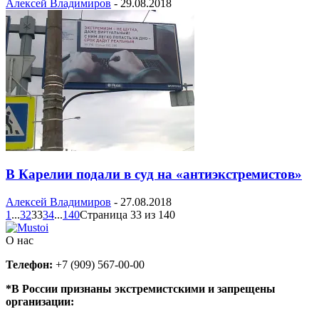
Алексей Владимиров
-
29.08.2018
В Карелии подали в суд на «антиэкстремистов»
Алексей Владимиров
-
27.08.2018
1
...
32
33
34
...
140
Страница 33 из 140
О нас
Телефон:
+7 (909) 567-00-00
*В России признаны экстремистскими и запрещены
организации: