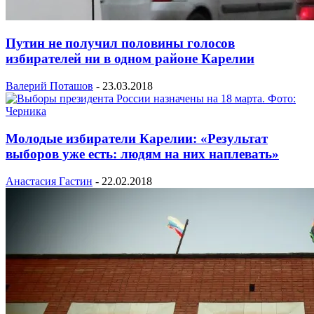
Путин не получил половины голосов
избирателей ни в одном районе Карелии
Валерий Поташов
-
23.03.2018
Молодые избиратели Карелии: «Результат
выборов уже есть: людям на них наплевать»
Анастасия Гастин
-
22.02.2018