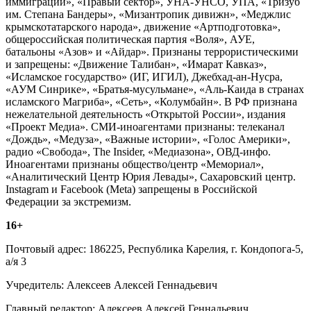
иммиграции», «Правый сектор», УНА-УНСО, УПА, «Тризуб
им. Степана Бандеры», «Мизантропик дивижн», «Меджлис
крымскотатарского народа», движение «Артподготовка»,
общероссийская политическая партия «Воля», АУЕ,
батальоны «Азов» и «Айдар». Признаны террористическими
и запрещены: «Движение Талибан», «Имарат Кавказ»,
«Исламское государство» (ИГ, ИГИЛ), Джебхад-ан-Нусра,
«АУМ Синрике», «Братья-мусульмане», «Аль-Каида в странах
исламского Магриба», «Сеть», «Колумбайн». В РФ признана
нежелательной деятельность «Открытой России», издания
«Проект Медиа». СМИ-иноагентами признаны: телеканал
«Дождь», «Медуза», «Важные истории», «Голос Америки»,
радио «Свобода», The Insider, «Медиазона», ОВД-инфо.
Иноагентами признаны общество/центр «Мемориал»,
«Аналитический Центр Юрия Левады», Сахаровский центр.
Instagram и Facebook (Metа) запрещены в Российской
Федерации за экстремизм.
16+
Почтовый адрес: 186225, Республика Карелия, г. Кондопога-5,
а/я 3
Учредитель: Алексеев Алексей Геннадьевич
Главный редактор: Алексеев Алексей Геннадьевич