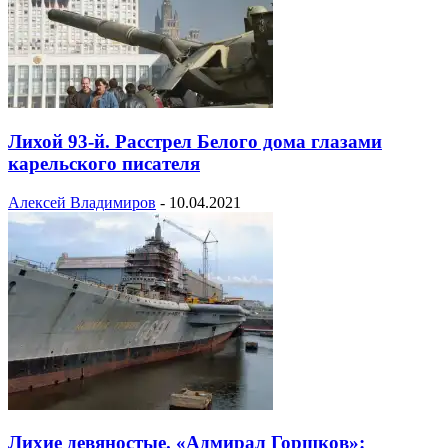
Лихой 93-й. Расстрел Белого дома глазами
карельского писателя
Алексей Владимиров
-
10.04.2021
Лихие девяностые. «Адмирал Горшков»: