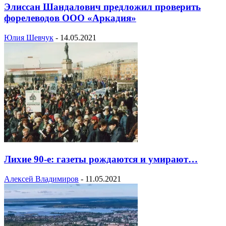
Элиссан Шандалович предложил проверить
форелеводов ООО «Аркадия»
Юлия Шевчук
-
14.05.2021
Лихие 90-е: газеты рождаются и умирают…
Алексей Владимиров
-
11.05.2021