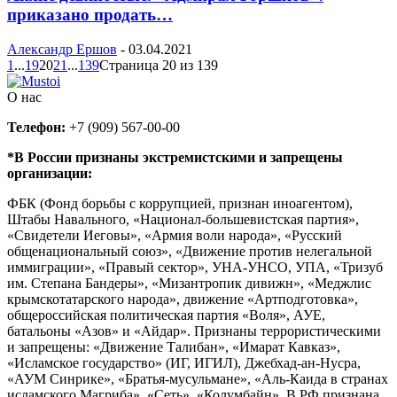
приказано продать…
Александр Ершов
-
03.04.2021
1
...
19
20
21
...
139
Страница 20 из 139
О нас
Телефон:
+7 (909) 567-00-00
*В России признаны экстремистскими и запрещены
организации:
ФБК (Фонд борьбы с коррупцией, признан иноагентом),
Штабы Навального, «Национал-большевистская партия»,
«Свидетели Иеговы», «Армия воли народа», «Русский
общенациональный союз», «Движение против нелегальной
иммиграции», «Правый сектор», УНА-УНСО, УПА, «Тризуб
им. Степана Бандеры», «Мизантропик дивижн», «Меджлис
крымскотатарского народа», движение «Артподготовка»,
общероссийская политическая партия «Воля», АУЕ,
батальоны «Азов» и «Айдар». Признаны террористическими
и запрещены: «Движение Талибан», «Имарат Кавказ»,
«Исламское государство» (ИГ, ИГИЛ), Джебхад-ан-Нусра,
«АУМ Синрике», «Братья-мусульмане», «Аль-Каида в странах
исламского Магриба», «Сеть», «Колумбайн». В РФ признана