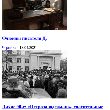
Флюиды писателя Д.
Черника
-
18.04.2021
Лихие 90-е: «Петрозаводскмаш», спасительные