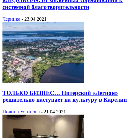
«ЛЕДОКОЛ»: от хоккейных соревнований к
системной благотворительности
Черника
-
23.04.2021
ТОЛЬКО БИЗНЕС… Питерский «Легион»
решительно наступает на культуру в Карелии
Полина Устинова
-
21.04.2021