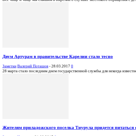
Двум Артурам в правительстве Карелии стало тесно
Заметки
Валерий Поташов
-
28.03.2017
0
28 марта стало последним днем государственной службы для некогда известн
Жителям приладожского поселка Тиурула придется питаться 