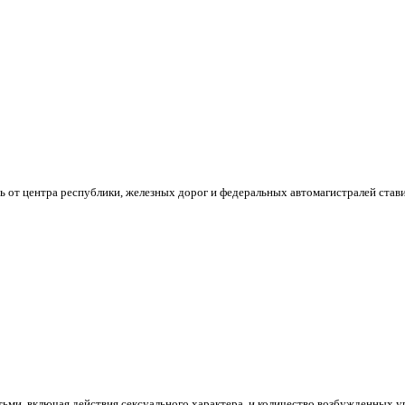
 от центра республики, железных дорог и федеральных автомагистралей стави
ми, включая действия сексуального характера, и количество возбужденных уг