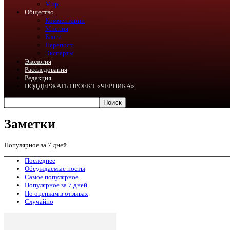
Мир
Общество
Комментарии
Мнения
Блоги
Перепост
Эксперты
Экология
Расследования
Редакция
ПОДДЕРЖАТЬ ПРОЕКТ «ЧЕРНИКА»
Заметки
Популярное за 7 дней
Последнее
Обсуждаемые посты
Самое популярное
Популярное за 7 дней
По оценкам в отзывах
Случайно