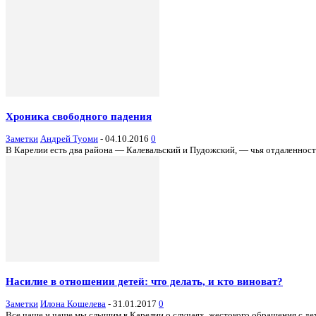
Хроника свободного падения
Заметки
Андрей Туоми
-
04.10.2016
0
В Карелии есть два района — Калевальский и Пудожский, — чья отдаленность
Насилие в отношении детей: что делать, и кто виноват?
Заметки
Илона Кошелева
-
31.01.2017
0
Все чаще и чаще мы слышим в Карелии о случаях жестокого обращения с деть