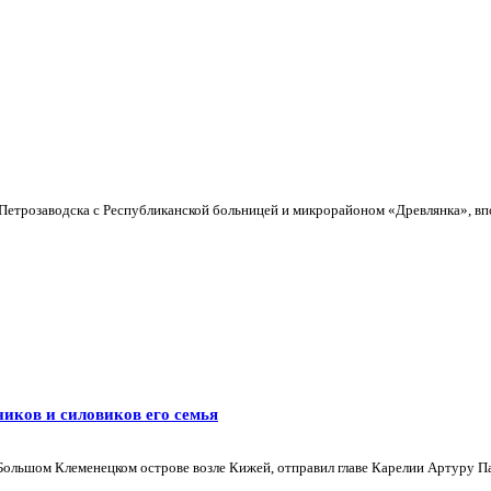
Петрозаводска с Республиканской больницей и микрорайоном «Древлянка», впо
ников и силовиков его семья
ольшом Клеменецком острове возле Кижей, отправил главе Карелии Артуру Пар