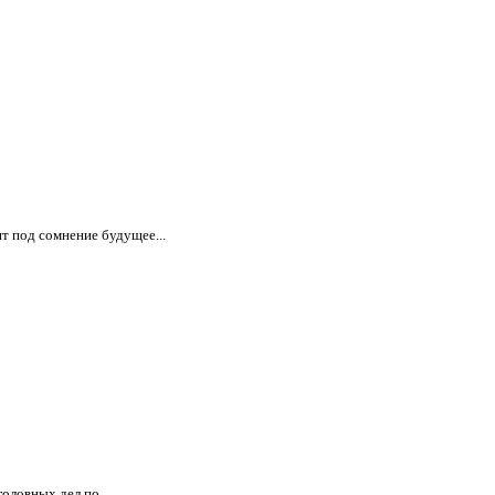
т под сомнение будущее...
оловных дел по...