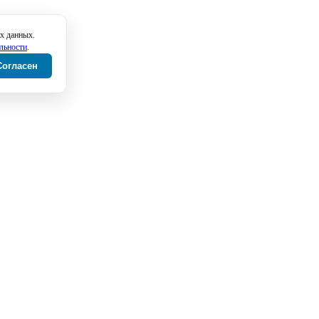
х данных.
льности
.
Согласен