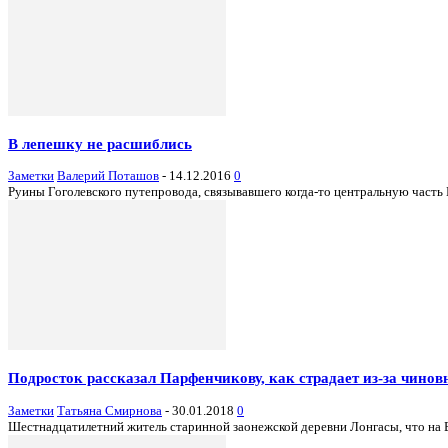
В лепешку не расшиблись
Заметки
Валерий Поташов
-
14.12.2016
0
Руины Гоголевского путепровода, связывавшего когда-то центральную часть 
Подросток рассказал Парфенчикову, как страдает из-за чинов
Заметки
Татьяна Смирнова
-
30.01.2018
0
Шестнадцатилетний житель старинной заонежской деревни Лонгасы, что на Б