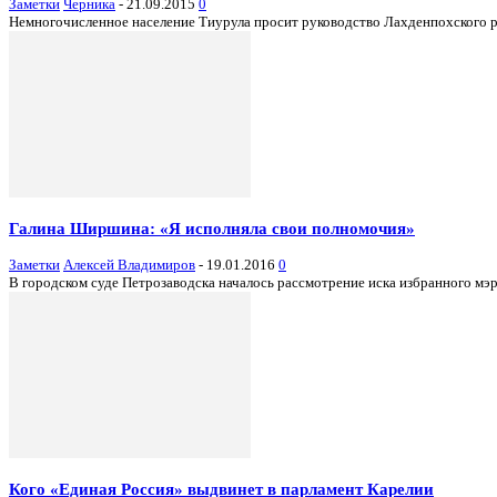
Заметки
Черника
-
21.09.2015
0
Немногочисленное население Тиурула просит руководство Лахденпохского ра
Галина Ширшина: «Я исполняла свои полномочия»
Заметки
Алексей Владимиров
-
19.01.2016
0
В городском суде Петрозаводска началось рассмотрение иска избранного мэ
Кого «Единая Россия» выдвинет в парламент Карелии