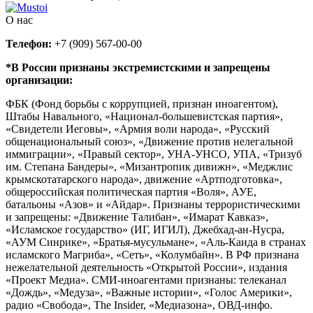
О нас
Телефон:
+7 (909) 567-00-00
*В России признаны экстремистскими и запрещены
организации:
ФБК (Фонд борьбы с коррупцией, признан иноагентом),
Штабы Навального, «Национал-большевистская партия»,
«Свидетели Иеговы», «Армия воли народа», «Русский
общенациональный союз», «Движение против нелегальной
иммиграции», «Правый сектор», УНА-УНСО, УПА, «Тризуб
им. Степана Бандеры», «Мизантропик дивижн», «Меджлис
крымскотатарского народа», движение «Артподготовка»,
общероссийская политическая партия «Воля», АУЕ,
батальоны «Азов» и «Айдар». Признаны террористическими
и запрещены: «Движение Талибан», «Имарат Кавказ»,
«Исламское государство» (ИГ, ИГИЛ), Джебхад-ан-Нусра,
«АУМ Синрике», «Братья-мусульмане», «Аль-Каида в странах
исламского Магриба», «Сеть», «Колумбайн». В РФ признана
нежелательной деятельность «Открытой России», издания
«Проект Медиа». СМИ-иноагентами признаны: телеканал
«Дождь», «Медуза», «Важные истории», «Голос Америки»,
радио «Свобода», The Insider, «Медиазона», ОВД-инфо.