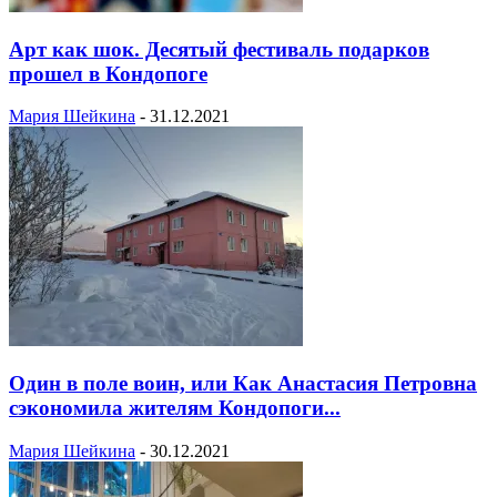
Арт как шок. Десятый фестиваль подарков
прошел в Кондопоге
Мария Шейкина
-
31.12.2021
Один в поле воин, или Как Анастасия Петровна
сэкономила жителям Кондопоги...
Мария Шейкина
-
30.12.2021