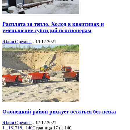
Расплата за тепло. Холод в квартирах и
уменьшение субсидий пенсионерам
Юлия Орехова
-
19.12.2021
Олонецкий район рискует остаться без песка
Юлия Орехова
-
17.12.2021
1
...
16
17
18
...
140
Страница 17 из 140