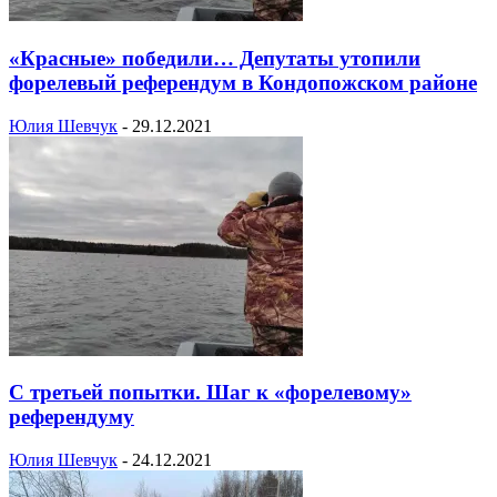
«Красные» победили… Депутаты утопили
форелевый референдум в Кондопожском районе
Юлия Шевчук
-
29.12.2021
С третьей попытки. Шаг к «форелевому»
референдуму
Юлия Шевчук
-
24.12.2021