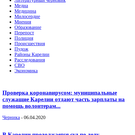
Литературный черновик
Медиа
Медицина
Милосердие
Мнения
Образование
Перепост
Полиция
Происшествия
Пудож
Районы Карелии
Расследования
СВО
Экономика
Проверка коронавирусом: муниципальные
служащие Карелии отдают часть зарплаты на
помощь волонтерам...
Черника
-
06.04.2020
В Карелии продолжается суд по делу