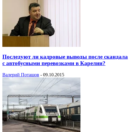
Последуют ли кадровые выводы после скандала
с автобусными перевозками в Карелии?
Валерий Поташов
-
09.10.2015