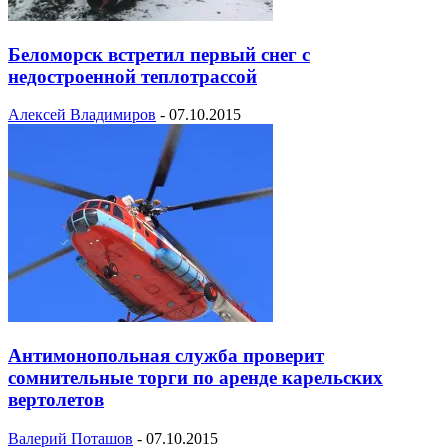
Беломорск встретил первый снег с
недостроенной теплотрассой
Алексей Владимиров
-
07.10.2015
Антимонопольная служба проверит
сомнительные торги по аренде карельских
вертолетов
Валерий Поташов
-
07.10.2015