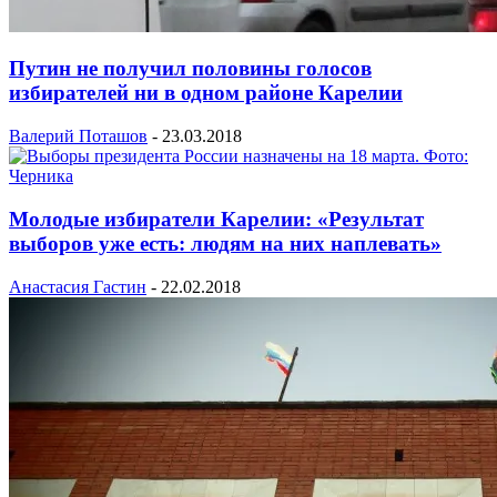
Путин не получил половины голосов
избирателей ни в одном районе Карелии
Валерий Поташов
-
23.03.2018
Молодые избиратели Карелии: «Результат
выборов уже есть: людям на них наплевать»
Анастасия Гастин
-
22.02.2018