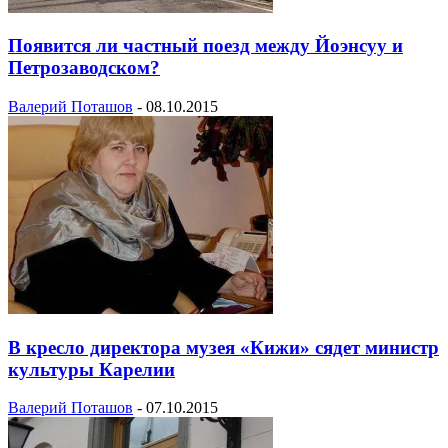
Появится ли частный поезд между Йоэнсуу и
Петрозаводском?
Валерий Поташов
-
08.10.2015
В кресло директора музея «Кижи» сядет министр
культуры Карелии
Валерий Поташов
-
07.10.2015