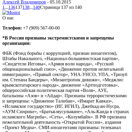
Алексей Владимиров
-
05.10.2015
1
...
136
137
138
...
140
Страница 137 из 140
О нас
Телефон:
+7 (909) 567-00-00
*В России признаны экстремистскими и запрещены
организации:
ФБК (Фонд борьбы с коррупцией, признан иноагентом),
Штабы Навального, «Национал-большевистская партия»,
«Свидетели Иеговы», «Армия воли народа», «Русский
общенациональный союз», «Движение против нелегальной
иммиграции», «Правый сектор», УНА-УНСО, УПА, «Тризуб
им. Степана Бандеры», «Мизантропик дивижн», «Меджлис
крымскотатарского народа», движение «Артподготовка»,
общероссийская политическая партия «Воля», АУЕ,
батальоны «Азов» и «Айдар». Признаны террористическими
и запрещены: «Движение Талибан», «Имарат Кавказ»,
«Исламское государство» (ИГ, ИГИЛ), Джебхад-ан-Нусра,
«АУМ Синрике», «Братья-мусульмане», «Аль-Каида в странах
исламского Магриба», «Сеть», «Колумбайн». В РФ признана
нежелательной деятельность «Открытой России», издания
«Проект Медиа». СМИ-иноагентами признаны: телеканал