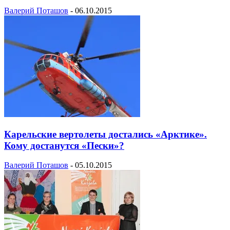
Валерий Поташов
-
06.10.2015
Карельские вертолеты достались «Арктике».
Кому достанутся «Пески»?
Валерий Поташов
-
05.10.2015