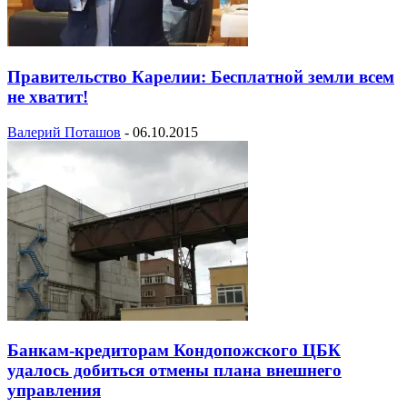
Правительство Карелии: Бесплатной земли всем
не хватит!
Валерий Поташов
-
06.10.2015
Банкам-кредиторам Кондопожского ЦБК
удалось добиться отмены плана внешнего
управления