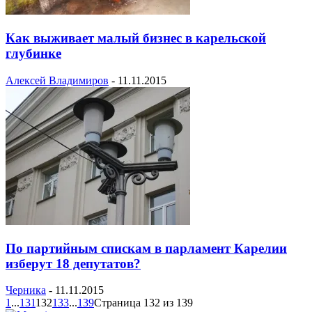
Как выживает малый бизнес в карельской
глубинке
Алексей Владимиров
-
11.11.2015
По партийным спискам в парламент Карелии
изберут 18 депутатов?
Черника
-
11.11.2015
1
...
131
132
133
...
139
Страница 132 из 139