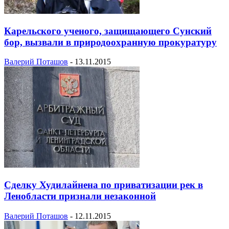
Карельского ученого, защищающего Сунский
бор, вызвали в природоохранную прокуратуру
Валерий Поташов
-
13.11.2015
Сделку Худилайнена по приватизации рек в
Ленобласти признали незаконной
Валерий Поташов
-
12.11.2015