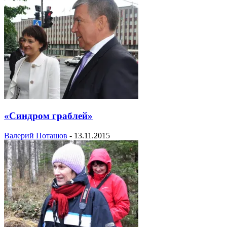
«Синдром граблей»
Валерий Поташов
-
13.11.2015