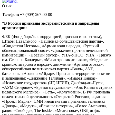
О нас
Телефон:
+7 (909) 567-00-00
*В России признаны экстремистскими и запрещены
организации:
ФБК (Фонд борьбы с коррупцией, признан иноагентом),
Штабы Навального, «Национал-большевистская партия»,
«Свидетели Иеговы», «Армия воли народа», «Русский
общенациональный союз», «Движение против нелегальной
иммиграции», «Правый сектор», УНА-УНСО, УПА, «Тризуб
им. Степана Бандеры», «Мизантропик дивижн», «Меджлис
крымскотатарского народа», движение «Артподготовка»,
общероссийская политическая партия «Воля», АУЕ,
батальоны «Азов» и «Айдар». Признаны террористическими
и запрещены: «Движение Талибан», «Имарат Кавказ»,
«Исламское государство» (ИГ, ИГИЛ), Джебхад-ан-Нусра,
«АУМ Синрике», «Братья-мусульмане», «Аль-Каида в странах
исламского Магриба», «Сеть», «Колумбайн». В РФ признана
нежелательной деятельность «Открытой России», издания
«Проект Медиа». СМИ-иноагентами признаны: телеканал
«Дождь», «Медуза», «Важные истории», «Голос Америки»,
радио «Свобода», The Insider, «Медиазона», ОВД-инфо.