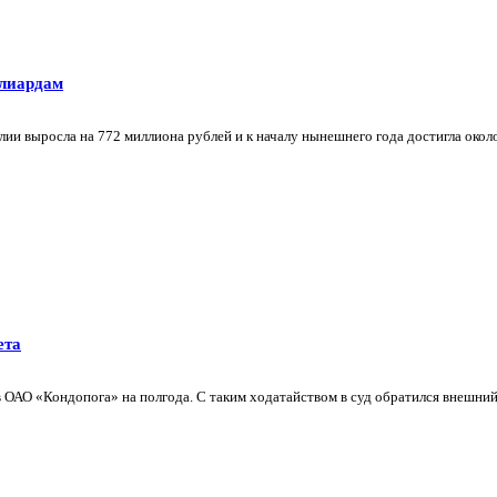
ллиардам
и выросла на 772 миллиона рублей и к началу нынешнего года достигла около 
ета
 ОАО «Кондопога» на полгода. С таким ходатайством в суд обратился внешни