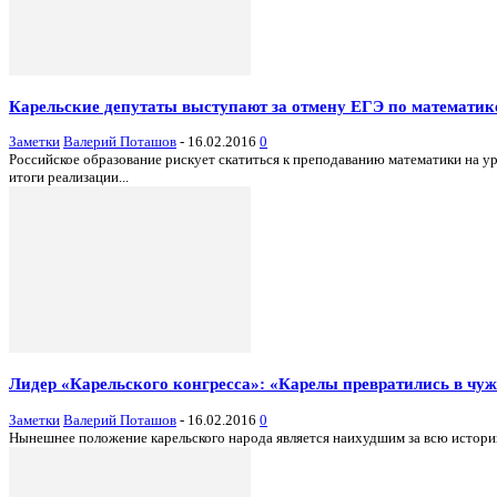
Карельские депутаты выступают за отмену ЕГЭ по математике
Заметки
Валерий Поташов
-
16.02.2016
0
Российское образование рискует скатиться к преподаванию математики на 
итоги реализации...
Лидер «Карельского конгресса»: «Карелы превратились в чуж
Заметки
Валерий Поташов
-
16.02.2016
0
Нынешнее положение карельского народа является наихудшим за всю историю