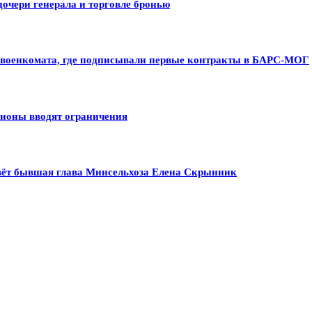
очери генерала и торговле бронью
о военкомата, где подписывали первые контракты в БАРС-МОГ
гионы вводят ограничения
ивёт бывшая глава Минсельхоза Елена Скрынник