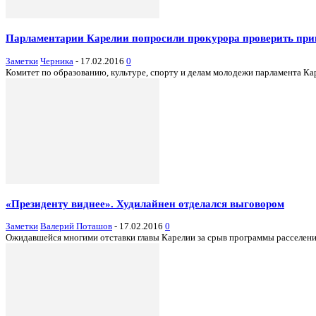
Парламентарии Карелии попросили прокурора проверить пр
Заметки
Черника
-
17.02.2016
0
Комитет по образованию, культуре, спорту и делам молодежи парламента Ка
«Президенту виднее». Худилайнен отделался выговором
Заметки
Валерий Поташов
-
17.02.2016
0
Ожидавшейся многими отставки главы Карелии за срыв программы расселения 