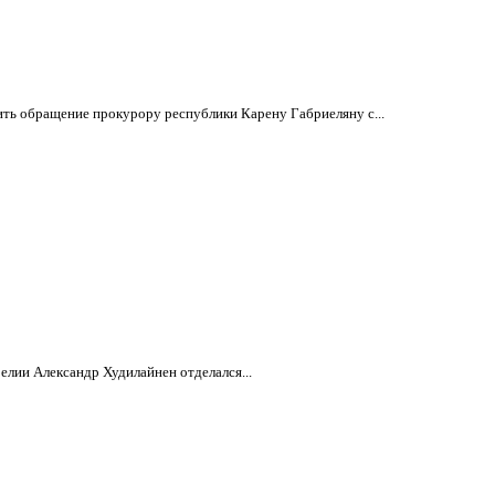
ить обращение прокурору республики Карену Габриеляну с...
елии Александр Худилайнен отделался...