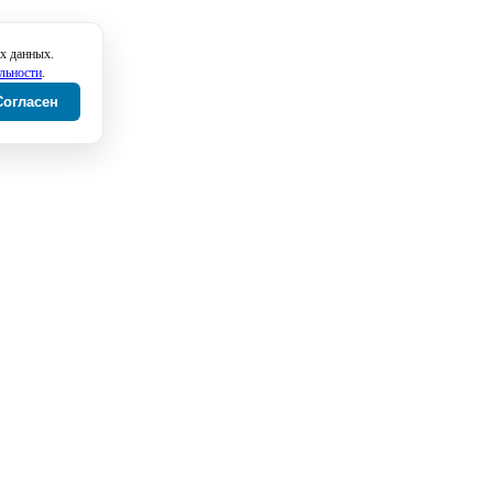
х данных.
льности
.
Согласен