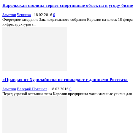
Карельская столица теряет спортивные объекты в угоду бизне
Заметки
Черника
-
18.02.2016
0
Очередное заседание Законодательного собрания Карелии началось 18 февра
инфраструктуры в...
«Правда» от Худилайнена не совпадает с данными Росстата
Заметки
Валерий Поташов
-
18.02.2016
0
Перед угрозой отставки глава Карелии предпринял максимальные усилия для т