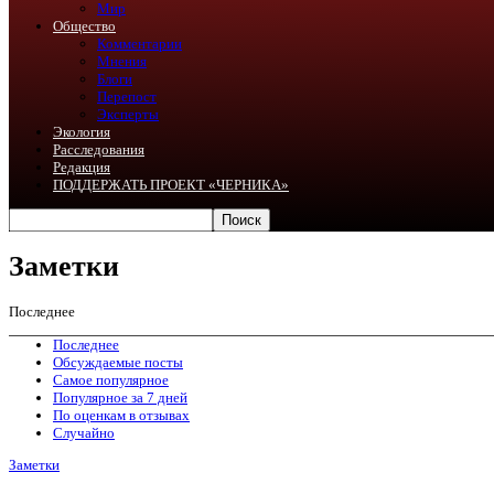
Мир
Общество
Комментарии
Мнения
Блоги
Перепост
Эксперты
Экология
Расследования
Редакция
ПОДДЕРЖАТЬ ПРОЕКТ «ЧЕРНИКА»
Заметки
Последнее
Последнее
Обсуждаемые посты
Самое популярное
Популярное за 7 дней
По оценкам в отзывах
Случайно
Заметки