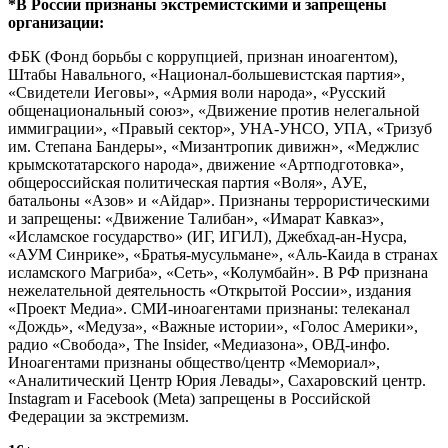
*В России признаны экстремистскими и запрещены
организации:
ФБК (Фонд борьбы с коррупцией, признан иноагентом),
Штабы Навального, «Национал-большевистская партия»,
«Свидетели Иеговы», «Армия воли народа», «Русский
общенациональный союз», «Движение против нелегальной
иммиграции», «Правый сектор», УНА-УНСО, УПА, «Тризуб
им. Степана Бандеры», «Мизантропик дивижн», «Меджлис
крымскотатарского народа», движение «Артподготовка»,
общероссийская политическая партия «Воля», АУЕ,
батальоны «Азов» и «Айдар». Признаны террористическими
и запрещены: «Движение Талибан», «Имарат Кавказ»,
«Исламское государство» (ИГ, ИГИЛ), Джебхад-ан-Нусра,
«АУМ Синрике», «Братья-мусульмане», «Аль-Каида в странах
исламского Магриба», «Сеть», «Колумбайн». В РФ признана
нежелательной деятельность «Открытой России», издания
«Проект Медиа». СМИ-иноагентами признаны: телеканал
«Дождь», «Медуза», «Важные истории», «Голос Америки»,
радио «Свобода», The Insider, «Медиазона», ОВД-инфо.
Иноагентами признаны общество/центр «Мемориал»,
«Аналитический Центр Юрия Левады», Сахаровский центр.
Instagram и Facebook (Metа) запрещены в Российской
Федерации за экстремизм.