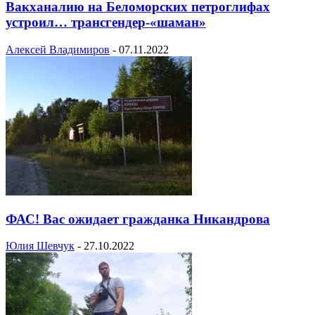
Вакханалию на Беломорских петроглифах
устроил… трансгендер-«шаман»
Алексей Владимиров
-
07.11.2022
ФАС! Вас ожидает гражданка Никандрова
Юлия Шевчук
-
27.10.2022