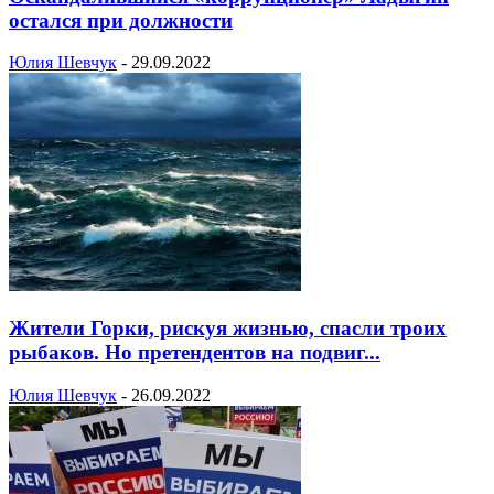
остался при должности
Юлия Шевчук
-
29.09.2022
Жители Горки, рискуя жизнью, спасли троих
рыбаков. Но претендентов на подвиг...
Юлия Шевчук
-
26.09.2022