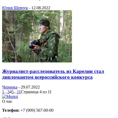
Юлия Шевчук
-
12.08.2022
Журналист-расследователь из Карелии стал
дипломантом всероссийского конкурса
Черника
-
29.07.2022
1
...
3
4
5
...
11
Страница 4 из 11
О нас
Телефон:
+7 (909) 567-00-00