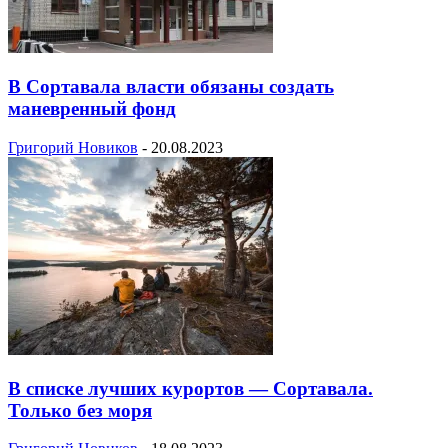
В Сортавала власти обязаны создать
маневренный фонд
Григорий Новиков
-
20.08.2023
В списке лучших курортов — Сортавала.
Только без моря