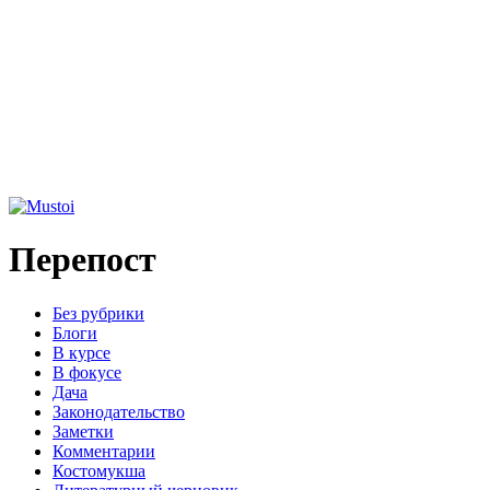
Перепост
Без рубрики
Блоги
В курсе
В фокусе
Дача
Законодательство
Заметки
Комментарии
Костомукша