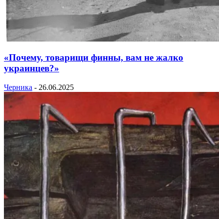
«Почему, товарищи финны, вам не жалко
украинцев?»
Черника
-
26.06.2025