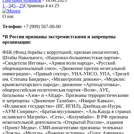
Григорий Новиков
-
18.08.2023
1
...
3
4
5
...
25
Страница 4 из 25
О нас
Телефон:
+7 (909) 567-00-00
*В России признаны экстремистскими и запрещены
организации:
ФБК (Фонд борьбы с коррупцией, признан иноагентом),
Штабы Навального, «Национал-большевистская партия»,
«Свидетели Иеговы», «Армия воли народа», «Русский
общенациональный союз», «Движение против нелегальной
иммиграции», «Правый сектор», УНА-УНСО, УПА, «Тризуб
им. Степана Бандеры», «Мизантропик дивижн», «Меджлис
крымскотатарского народа», движение «Артподготовка»,
общероссийская политическая партия «Воля», АУЕ,
батальоны «Азов» и «Айдар». Признаны террористическими
и запрещены: «Движение Талибан», «Имарат Кавказ»,
«Исламское государство» (ИГ, ИГИЛ), Джебхад-ан-Нусра,
«АУМ Синрике», «Братья-мусульмане», «Аль-Каида в странах
исламского Магриба», «Сеть», «Колумбайн». В РФ признана
нежелательной деятельность «Открытой России», издания
«Проект Медиа». СМИ-иноагентами признаны: телеканал
«Дождь», «Медуза», «Важные истории», «Голос Америки»,