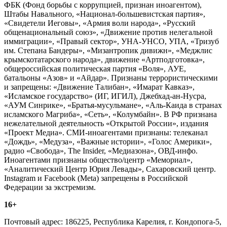
ФБК (Фонд борьбы с коррупцией, признан иноагентом),
Штабы Навального, «Национал-большевистская партия»,
«Свидетели Иеговы», «Армия воли народа», «Русский
общенациональный союз», «Движение против нелегальной
иммиграции», «Правый сектор», УНА-УНСО, УПА, «Тризуб
им. Степана Бандеры», «Мизантропик дивижн», «Меджлис
крымскотатарского народа», движение «Артподготовка»,
общероссийская политическая партия «Воля», АУЕ,
батальоны «Азов» и «Айдар». Признаны террористическими
и запрещены: «Движение Талибан», «Имарат Кавказ»,
«Исламское государство» (ИГ, ИГИЛ), Джебхад-ан-Нусра,
«АУМ Синрике», «Братья-мусульмане», «Аль-Каида в странах
исламского Магриба», «Сеть», «Колумбайн». В РФ признана
нежелательной деятельность «Открытой России», издания
«Проект Медиа». СМИ-иноагентами признаны: телеканал
«Дождь», «Медуза», «Важные истории», «Голос Америки»,
радио «Свобода», The Insider, «Медиазона», ОВД-инфо.
Иноагентами признаны общество/центр «Мемориал»,
«Аналитический Центр Юрия Левады», Сахаровский центр.
Instagram и Facebook (Metа) запрещены в Российской
Федерации за экстремизм.
16+
Почтовый адрес: 186225, Республика Карелия, г. Кондопога-5,