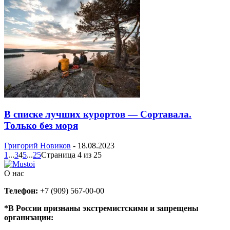
В списке лучших курортов — Сортавала.
Только без моря
Григорий Новиков
-
18.08.2023
1
...
3
4
5
...
25
Страница 4 из 25
О нас
Телефон:
+7 (909) 567-00-00
*В России признаны экстремистскими и запрещены
организации: