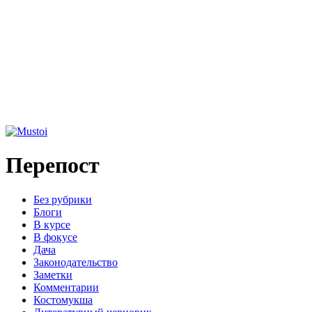
Перепост
Без рубрики
Блоги
В курсе
В фокусе
Дача
Законодательство
Заметки
Комментарии
Костомукша