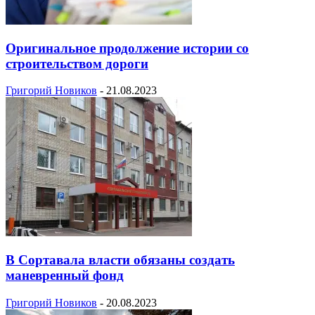
Оригинальное продолжение истории со
строительством дороги
Григорий Новиков
-
21.08.2023
В Сортавала власти обязаны создать
маневренный фонд
Григорий Новиков
-
20.08.2023