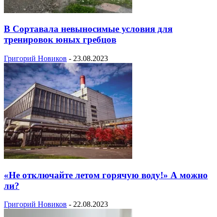
В Сортавала невыносимые условия для
тренировок юных гребцов
Григорий Новиков
-
23.08.2023
«Не отключайте летом горячую воду!» А можно
ли?
Григорий Новиков
-
22.08.2023