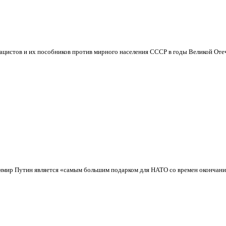
 нацистов и их пособников против мирного населения СССР в годы Великой От
димир Путин является «самым большим подарком для НАТО со времен окончания 