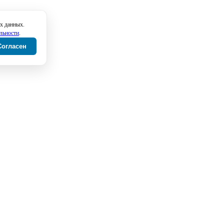
х данных.
льности
.
Согласен