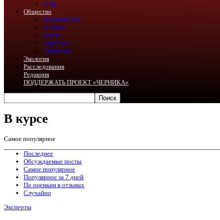
Мир
Общество
Комментарии
Мнения
Блоги
Перепост
Эксперты
Экология
Расследования
Редакция
ПОДДЕРЖАТЬ ПРОЕКТ «ЧЕРНИКА»
В курсе
Самое популярное
Последнее
Обсуждаемые посты
Самое популярное
Популярное за 7 дней
По оценкам в отзывах
Случайно
Эксперты