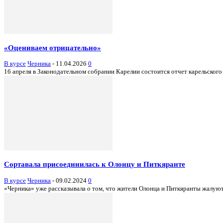
«Оцениваем отрицательно»
В курсе
Черника
-
11.04.2026
0
16 апреля в Законодательном собрании Карелии состоится отчет карельского
Сортавала присоединилась к Олонцу и Питкяранте
В курсе
Черника
-
09.02.2024
0
«Черника» уже рассказывала о том, что жители Олонца и Питкяранты жалуютс