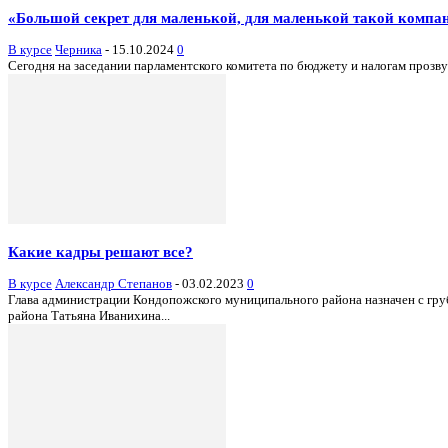
«Большой секрет для маленькой, для маленькой такой комп
В курсе
Черника
-
15.10.2024
0
Сегодня на заседании парламентского комитета по бюджету и налогам прозв
Какие кадры решают все?
В курсе
Александр Степанов
-
03.02.2023
0
Глава администрации Кондопожского муниципального района назначен с гру
района Татьяна Иванихина...