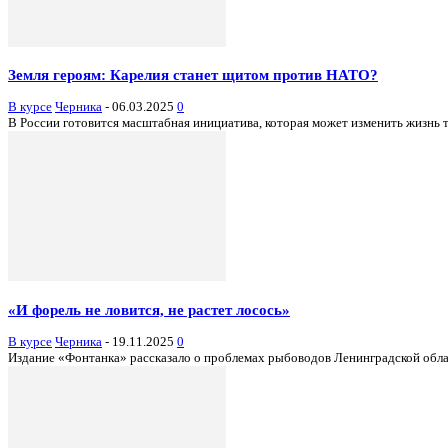
Земля героям: Карелия станет щитом против НАТО?
В курсе
Черника
-
06.03.2025
0
В России готовится масштабная инициатива, которая может изменить жизнь т
«И форель не ловится, не растет лосось»
В курсе
Черника
-
19.11.2025
0
Издание «Фонтанка» рассказало о проблемах рыбоводов Ленинградской облас