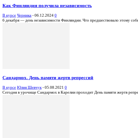
Как Финляндия получила независимость
В курсе
Черника
-
06.12.2024
0
6 декабря — день независимости Финляндии. Что предшествовало этому собы
Сандармох. День памяти жертв репрессий
В курсе
Юлия Шевчук
-
05.08.2021
0
Сегодня в урочище Сандармох в Карелии проходит День памяти жертв репрес