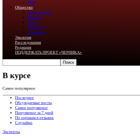
Мир
Общество
Комментарии
Мнения
Блоги
Перепост
Эксперты
Экология
Расследования
Редакция
ПОДДЕРЖАТЬ ПРОЕКТ «ЧЕРНИКА»
В курсе
Самое популярное
Последнее
Обсуждаемые посты
Самое популярное
Популярное за 7 дней
По оценкам в отзывах
Случайно
Эксперты