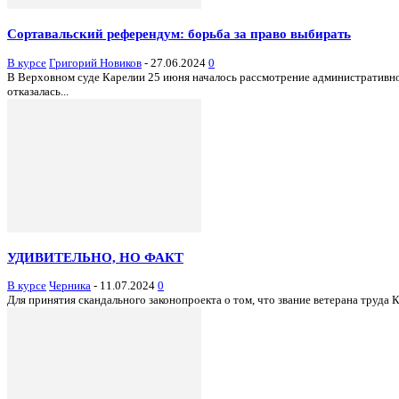
Сортавальский референдум: борьба за право выбирать
В курсе
Григорий Новиков
-
27.06.2024
0
В Верховном суде Карелии 25 июня началось рассмотрение административно
отказалась...
УДИВИТЕЛЬНО, НО ФАКТ
В курсе
Черника
-
11.07.2024
0
Для принятия скандального законопроекта о том, что звание ветерана труда 