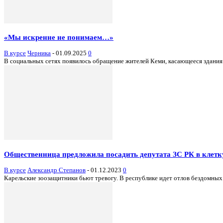
«Мы искренне не понимаем…»
В курсе
Черника
-
01.09.2025
0
В социальных сетях появилось обращение жителей Кеми, касающееся здания 
Общественница предложила посадить депутата ЗС РК в клетк
В курсе
Александр Степанов
-
01.12.2023
0
Карельские зоозащитники бьют тревогу. В республике идет отлов бездомных 