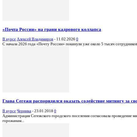
«Почта России» на грани кадрового коллапса
В курсе
Алексей Владимиров
-
11.02.2026
0
С начала 2026 года «Почту России» покинули уже около 5 тысяч сотруднико
Глава Сегежи распорядился оказать содействие митингу за св
В курсе
Черника
-
23.01.2018
0
Администрация Сегежского городского поселения согласовала проведение мит
горожанам...