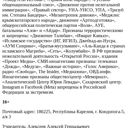
общенациональный союз», «Движение против нелегальной
иммиграции», «Правый сектор», УНА-УНСО, УПА, «Тризуб
им. Степана Бандеры», «Мизантропик дивижн», «Меджлис
крымскотатарского народа», движение «Артподготовка»,
общероссийская политическая партия «Воля», АУЕ,
батальоны «Азов» и «Айдар». Признаны террористическими
и запрещены: «Движение Талибан», «Имарат Кавказ»,
«Исламское государство» (ИГ, ИГИЛ), Джебхад-ан-Нусра,
«АУМ Синрике», «Братья-мусульмане», «Аль-Каида в странах
исламского Магриба», «Сеть», «Колумбайн». В РФ признана
нежелательной деятельность «Открытой России», издания
«Проект Медиа». СМИ-иноагентами признаны: телеканал
«Дождь», «Медуза», «Важные истории», «Голос Америки»,
радио «Свобода», The Insider, «Медиазона», ОВД-инфо.
Иноагентами признаны общество/центр «Мемориал»,
«Аналитический Центр Юрия Левады», Сахаровский центр.
Instagram и Facebook (Metа) запрещены в Российской
Федерации за экстремизм.
16+
Почтовый адрес: 186225, Республика Карелия, г. Кондопога-5,
а/я 3
Учредитель: Алексеев Алексей Геннадьевич