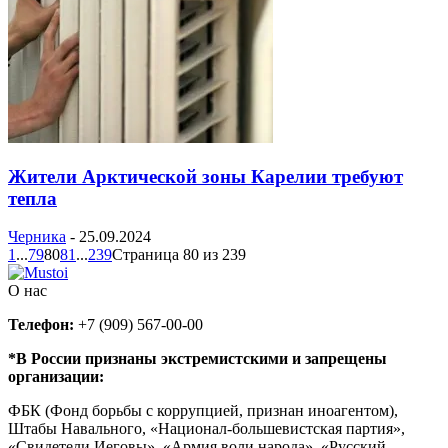
Жители Арктической зоны Карелии требуют
тепла
Черника
-
25.09.2024
1
...
79
80
81
...
239
Страница 80 из 239
О нас
Телефон:
+7 (909) 567-00-00
*В России признаны экстремистскими и запрещены
организации:
ФБК (Фонд борьбы с коррупцией, признан иноагентом),
Штабы Навального, «Национал-большевистская партия»,
«Свидетели Иеговы», «Армия воли народа», «Русский