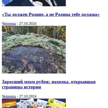
«Ты должен Родине, а не Родина тебе должна»
Черника
-
27.10.2024
Заросший мхом рубеж: находка, открывшая
страницы истории
Черника
-
27.10.2024