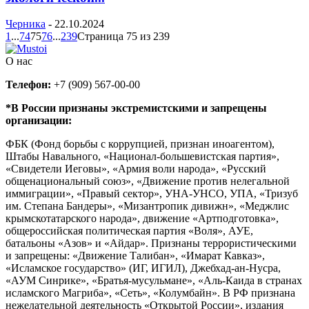
Черника
-
22.10.2024
1
...
74
75
76
...
239
Страница 75 из 239
О нас
Телефон:
+7 (909) 567-00-00
*В России признаны экстремистскими и запрещены
организации:
ФБК (Фонд борьбы с коррупцией, признан иноагентом),
Штабы Навального, «Национал-большевистская партия»,
«Свидетели Иеговы», «Армия воли народа», «Русский
общенациональный союз», «Движение против нелегальной
иммиграции», «Правый сектор», УНА-УНСО, УПА, «Тризуб
им. Степана Бандеры», «Мизантропик дивижн», «Меджлис
крымскотатарского народа», движение «Артподготовка»,
общероссийская политическая партия «Воля», АУЕ,
батальоны «Азов» и «Айдар». Признаны террористическими
и запрещены: «Движение Талибан», «Имарат Кавказ»,
«Исламское государство» (ИГ, ИГИЛ), Джебхад-ан-Нусра,
«АУМ Синрике», «Братья-мусульмане», «Аль-Каида в странах
исламского Магриба», «Сеть», «Колумбайн». В РФ признана
нежелательной деятельность «Открытой России», издания