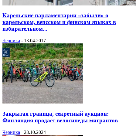
Карельские парламентарии «забыли» о
карельском, вепсском и финском языках в
избирательном...
Черника
-
13.04.2017
Закрытая граница, секретный аукцион:
Финляндия продает велосипеды мигрантов
Черника
-
28.10.2024