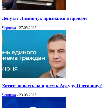
Депутат Лиминчук признался в провале
Черника
-
27.05.2025
Хотите попасть на прием к Артуру Олеговичу?
Черника
-
23.05.2025