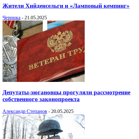
Жители Хийденсельги и «Ламповый кемпинг»
Черника
-
21.05.2025
Депутаты-зюгановцы прогуляли рассмотрение
собственного законопроекта
Александр Степанов
-
20.05.2025