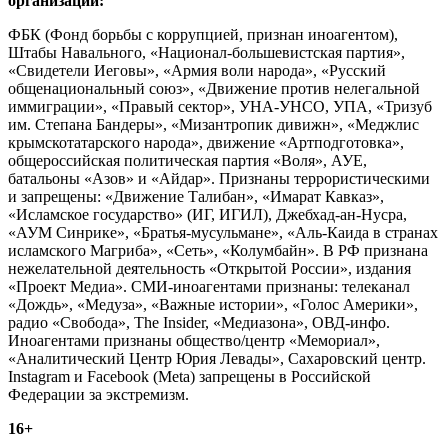
организации:
ФБК (Фонд борьбы с коррупцией, признан иноагентом),
Штабы Навального, «Национал-большевистская партия»,
«Свидетели Иеговы», «Армия воли народа», «Русский
общенациональный союз», «Движение против нелегальной
иммиграции», «Правый сектор», УНА-УНСО, УПА, «Тризуб
им. Степана Бандеры», «Мизантропик дивижн», «Меджлис
крымскотатарского народа», движение «Артподготовка»,
общероссийская политическая партия «Воля», АУЕ,
батальоны «Азов» и «Айдар». Признаны террористическими
и запрещены: «Движение Талибан», «Имарат Кавказ»,
«Исламское государство» (ИГ, ИГИЛ), Джебхад-ан-Нусра,
«АУМ Синрике», «Братья-мусульмане», «Аль-Каида в странах
исламского Магриба», «Сеть», «Колумбайн». В РФ признана
нежелательной деятельность «Открытой России», издания
«Проект Медиа». СМИ-иноагентами признаны: телеканал
«Дождь», «Медуза», «Важные истории», «Голос Америки»,
радио «Свобода», The Insider, «Медиазона», ОВД-инфо.
Иноагентами признаны общество/центр «Мемориал»,
«Аналитический Центр Юрия Левады», Сахаровский центр.
Instagram и Facebook (Metа) запрещены в Российской
Федерации за экстремизм.
16+