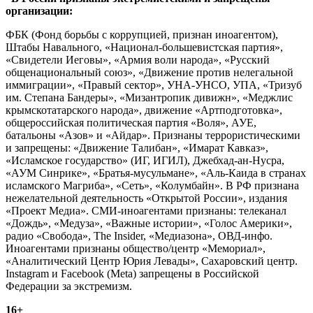
организации:
ФБК (Фонд борьбы с коррупцией, признан иноагентом),
Штабы Навального, «Национал-большевистская партия»,
«Свидетели Иеговы», «Армия воли народа», «Русский
общенациональный союз», «Движение против нелегальной
иммиграции», «Правый сектор», УНА-УНСО, УПА, «Тризуб
им. Степана Бандеры», «Мизантропик дивижн», «Меджлис
крымскотатарского народа», движение «Артподготовка»,
общероссийская политическая партия «Воля», АУЕ,
батальоны «Азов» и «Айдар». Признаны террористическими
и запрещены: «Движение Талибан», «Имарат Кавказ»,
«Исламское государство» (ИГ, ИГИЛ), Джебхад-ан-Нусра,
«АУМ Синрике», «Братья-мусульмане», «Аль-Каида в странах
исламского Магриба», «Сеть», «Колумбайн». В РФ признана
нежелательной деятельность «Открытой России», издания
«Проект Медиа». СМИ-иноагентами признаны: телеканал
«Дождь», «Медуза», «Важные истории», «Голос Америки»,
радио «Свобода», The Insider, «Медиазона», ОВД-инфо.
Иноагентами признаны общество/центр «Мемориал»,
«Аналитический Центр Юрия Левады», Сахаровский центр.
Instagram и Facebook (Metа) запрещены в Российской
Федерации за экстремизм.
16+