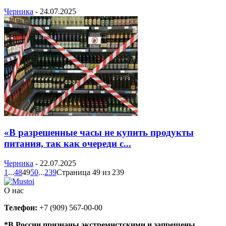
Черника
-
24.07.2025
«В разрешенные часы не купить продукты
питания, так как очереди с...
Черника
-
22.07.2025
1
...
48
49
50
...
239
Страница 49 из 239
О нас
Телефон:
+7 (909) 567-00-00
*В России признаны экстремистскими и запрещены