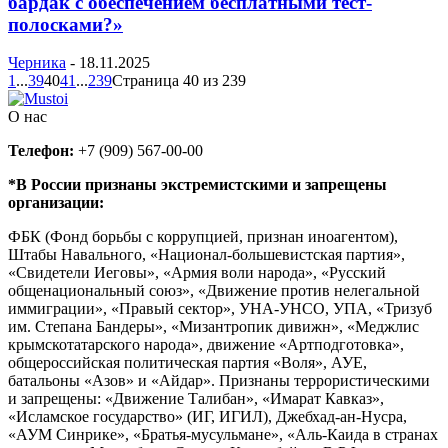
бардак с обеспечением бесплатными тест-
полосками?»
Черника
-
18.11.2025
1
...
39
40
41
...
239
Страница 40 из 239
О нас
Телефон:
+7 (909) 567-00-00
*В России признаны экстремистскими и запрещены
организации:
ФБК (Фонд борьбы с коррупцией, признан иноагентом),
Штабы Навального, «Национал-большевистская партия»,
«Свидетели Иеговы», «Армия воли народа», «Русский
общенациональный союз», «Движение против нелегальной
иммиграции», «Правый сектор», УНА-УНСО, УПА, «Тризуб
им. Степана Бандеры», «Мизантропик дивижн», «Меджлис
крымскотатарского народа», движение «Артподготовка»,
общероссийская политическая партия «Воля», АУЕ,
батальоны «Азов» и «Айдар». Признаны террористическими
и запрещены: «Движение Талибан», «Имарат Кавказ»,
«Исламское государство» (ИГ, ИГИЛ), Джебхад-ан-Нусра,
«АУМ Синрике», «Братья-мусульмане», «Аль-Каида в странах