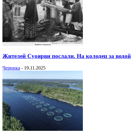
Жителей Суоярви послали. На колодец за водой
Черника
-
19.11.2025