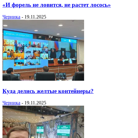
«И форель не ловится, не растет лосось»
Черника
-
19.11.2025
Куда делись желтые контейнеры?
Черника
-
19.11.2025