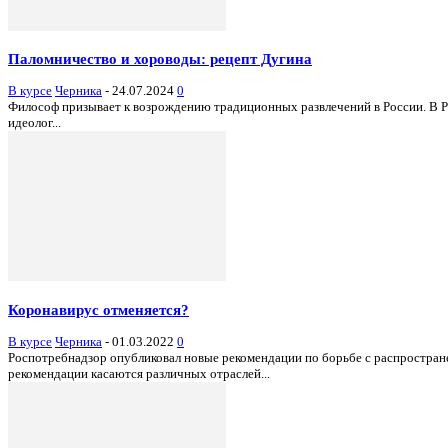
Паломничество и хороводы: рецепт Дугина
В курсе
Черника
-
24.07.2024
0
Философ призывает к возрождению традиционных развлечений в России. В 
идеолог...
Коронавирус отменяется?
В курсе
Черника
-
01.03.2022
0
Роспотребнадзор опубликовал новые рекомендации по борьбе с распростран
рекомендации касаются различных отраслей...