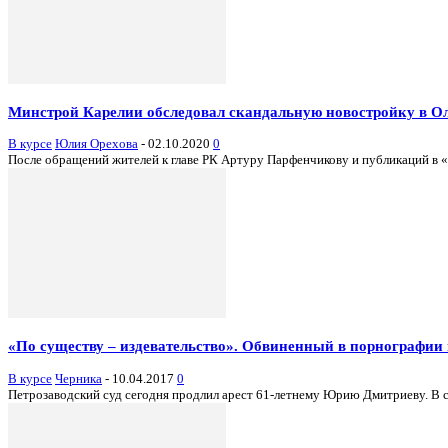
Минстрой Карелии обследовал скандальную новостройку в О
В курсе
Юлия Орехова
-
02.10.2020
0
После обращений жителей к главе РК Артуру Парфенчикову и публикаций в «Ч
«По существу – издевательство». Обвиненный в порнографии
В курсе
Черника
-
10.04.2017
0
Петрозаводский суд сегодня продлил арест 61-летнему Юрию Дмитриеву. В сл