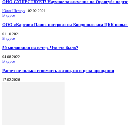
ОНО СУЩЕСТВУЕТ! Научное заключение по Оровгубе подго
Юлия Шевчук
-
02.02.2021
В курсе
ООО «Карелия Палп» построит на Кондопожском ЦБК новые 
01.10.2021
В курсе
50 миллионов на ветер. Что это было?
04.08.2022
В курсе
Растет не только стоимость жизни, но и цена прощания
17.02.2026