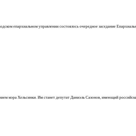
аводском епархиальном управлении состоялось очередное заседание Епархиальн
ением мэра Хельсинки. Им станет депутат Даниэль Сазонов, имеющий российск