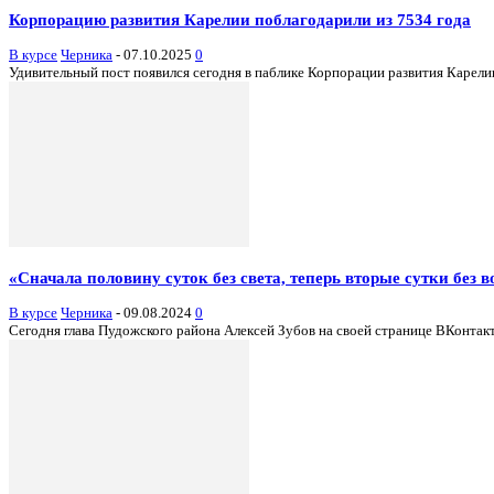
Корпорацию развития Карелии поблагодарили из 7534 года
В курсе
Черника
-
07.10.2025
0
Удивительный пост появился сегодня в паблике Корпорации развития Карели
«Сначала половину суток без света, теперь вторые сутки без
В курсе
Черника
-
09.08.2024
0
Сегодня глава Пудожского района Алексей Зубов на своей странице ВКонтак