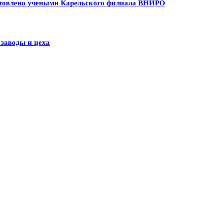
товлено учеными Карельского филиала ВНИРО
заводы и цеха