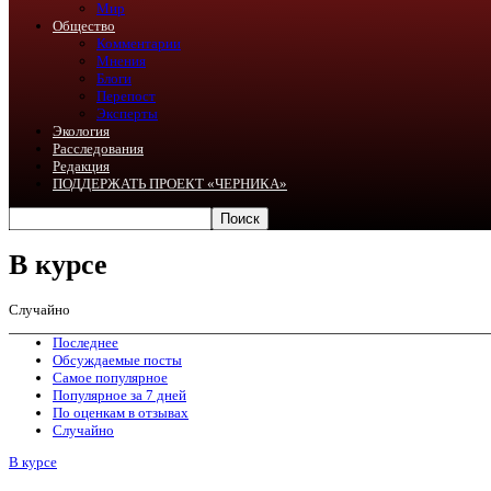
Мир
Общество
Комментарии
Мнения
Блоги
Перепост
Эксперты
Экология
Расследования
Редакция
ПОДДЕРЖАТЬ ПРОЕКТ «ЧЕРНИКА»
В курсе
Случайно
Последнее
Обсуждаемые посты
Самое популярное
Популярное за 7 дней
По оценкам в отзывах
Случайно
В курсе