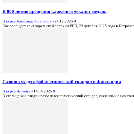
К 800-летию крещения карелов отчеканят медаль
В курсе
Александр Степанов
-
24.12.2025
0
Как сообщает сайт карельской епархии РПЦ, 23 декабря 2025 года в Петроз
Сазонов vs русофобы: этнический скандал в Финляндии
В курсе
Черника
-
14.04.2025
0
В столице Финляндии разразился политический скандал, связанный с назнач