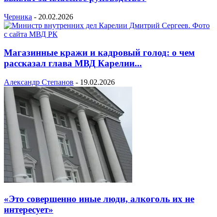
Черника
-
20.02.2026
Магазинные кражи и кадровый голод: о чем
рассказал глава МВД Карелии...
Александр Степанов
-
19.02.2026
«Это совершенно иные люди, алкоголь их не
интересует»