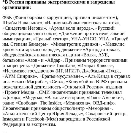
*В России признаны экстремистскими и запрещены
организации:
ФБК (Фонд борьбы с коррупцией, признан иноагентом),
Штабы Навального, «Национал-большевистская партия»,
«Свидетели Иеговы», «Армия воли народа», «Русский
общенациональный союз», «Движение против нелегальной
иммиграции», «Правый сектор», УНА-УНСО, УПА, «Тризуб
им. Степана Бандеры», «Мизантропик дивижн», «Меджлис
крымскотатарского народа», движение «Артподготовка»,
общероссийская политическая партия «Воля», АУЕ,
батальоны «Азов» и «Айдар». Признаны террористическими
и запрещены: «Движение Талибан», «Имарат Кавказ»,
«Исламское государство» (ИГ, ИГИЛ), Джебхад-ан-Нусра,
«АУМ Синрике», «Братья-мусульмане», «Аль-Каида в странах
исламского Магриба», «Сеть», «Колумбайн». В РФ признана
нежелательной деятельность «Открытой России», издания
«Проект Медиа». СМИ-иноагентами признаны: телеканал
«Дождь», «Медуза», «Важные истории», «Голос Америки»,
радио «Свобода», The Insider, «Медиазона», ОВД-инфо.
Иноагентами признаны общество/центр «Мемориал»,
«Аналитический Центр Юрия Левады», Сахаровский центр.
Instagram и Facebook (Metа) запрещены в Российской
Федерации за экстремизм.