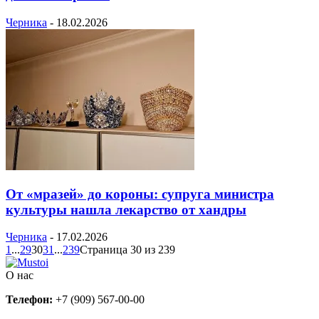
Черника
-
18.02.2026
От «мразей» до короны: супруга министра
культуры нашла лекарство от хандры
Черника
-
17.02.2026
1
...
29
30
31
...
239
Страница 30 из 239
О нас
Телефон:
+7 (909) 567-00-00