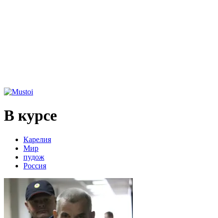
В курсе
Карелия
Мир
пудож
Россия