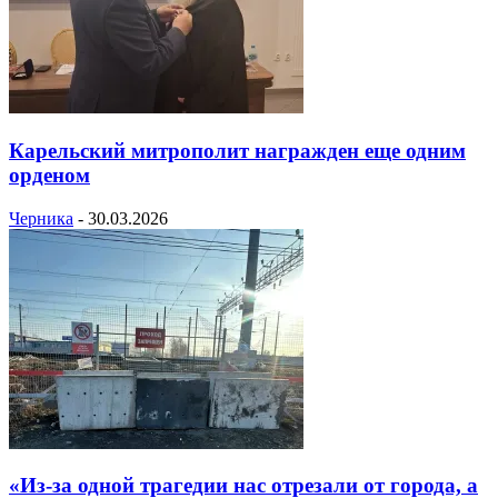
Карельский митрополит награжден еще одним
орденом
Черника
-
30.03.2026
«Из-за одной трагедии нас отрезали от города, а