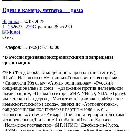
Один в камере, четверо — дома
Черника
-
24.03.2026
1
...
25
26
27
...
239
Страница 26 из 239
О нас
Телефон:
+7 (909) 567-00-00
*В России признаны экстремистскими и запрещены
организации:
ФБК (Фонд борьбы с коррупцией, признан иноагентом),
Штабы Навального, «Национал-большевистская партия»,
«Свидетели Иеговы», «Армия воли народа», «Русский
общенациональный союз», «Движение против нелегальной
иммиграции», «Правый сектор», УНА-УНСО, УПА, «Тризуб
им. Степана Бандеры», «Мизантропик дивижн», «Меджлис
крымскотатарского народа», движение «Артподготовка»,
общероссийская политическая партия «Воля», АУЕ,
батальоны «Азов» и «Айдар». Признаны террористическими
и запрещены: «Движение Талибан», «Имарат Кавказ»,
«Исламское государство» (ИГ, ИГИЛ), Джебхад-ан-Нусра,
«АУМ Синрике», «Братья-мусульмане», «Аль-Каида в странах