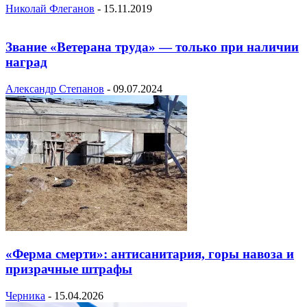
Николай Флеганов
-
15.11.2019
Звание «Ветерана труда» — только при наличии
наград
Александр Степанов
-
09.07.2024
«Ферма смерти»: антисанитария, горы навоза и
призрачные штрафы
Черника
-
15.04.2026