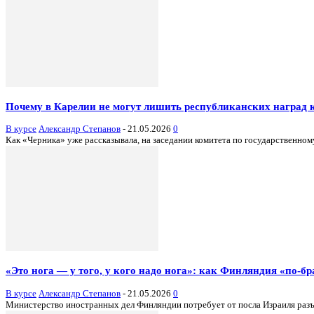
Почему в Карелии не могут лишить республиканских наград
В курсе
Александр Степанов
-
21.05.2026
0
Как «Черника» уже рассказывала, на заседании комитета по государственному
«Это нога — у того, у кого надо нога»: как Финляндия «по-б
В курсе
Александр Степанов
-
21.05.2026
0
Министерство иностранных дел Финляндии потребует от посла Израиля раз