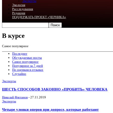
Эксперты
Экология
Расследования
Редакция
ПОДДЕРЖАТЬ ПРОЕКТ «ЧЕРНИКА»
В курсе
Самое популярное
Последнее
Обсуждаемые посты
Самое популярное
Популярное за 7 дней
По оценкам в отзывах
Случайно
Эксперты
ШЕСТЬ СПОСОБОВ ЗАКОННО «ПРОБИТЬ» ЧЕЛОВЕКА
Николай Флеганов
-
27.11.2019
Эксперты
Четыре уловки оперов при допросе, которые работают