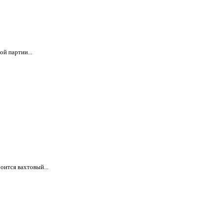
й партии...
оится вахтовый...