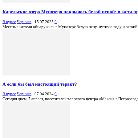
Карельское озеро Мунозеро покрылось белой пеной: власти п
В курсе
Черника
-
15.07.2025
0
Местные жители обнаружили в Мунозере белую пену, мутную воду и резкий 
А если бы был настоящий теракт?
В курсе
Черника
-
07.04.2024
0
Сегодня днем, 7 апреля, посетителей торгового центра «Макси» в Петрозавод