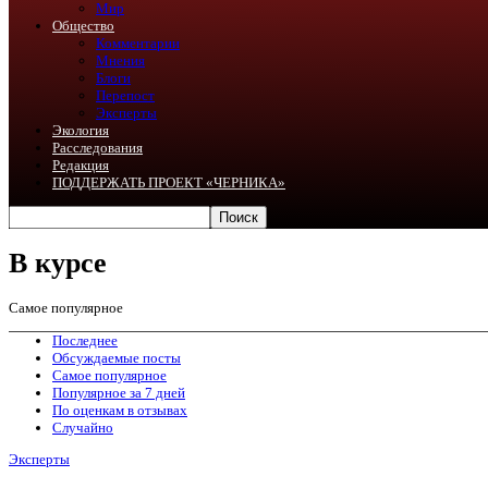
Мир
Общество
Комментарии
Мнения
Блоги
Перепост
Эксперты
Экология
Расследования
Редакция
ПОДДЕРЖАТЬ ПРОЕКТ «ЧЕРНИКА»
В курсе
Самое популярное
Последнее
Обсуждаемые посты
Самое популярное
Популярное за 7 дней
По оценкам в отзывах
Случайно
Эксперты