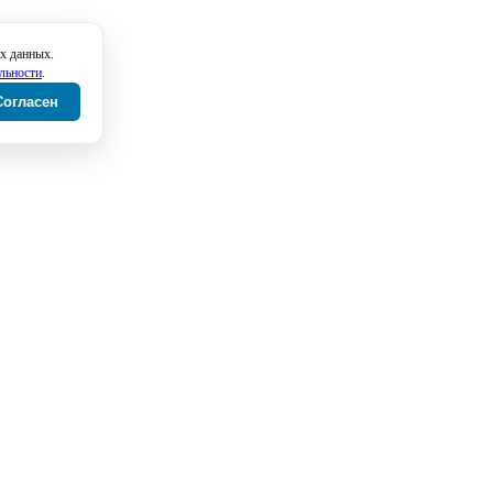
х данных.
льности
.
Согласен