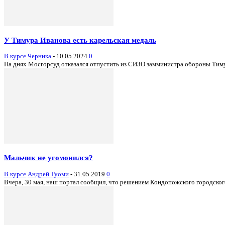
У Тимура Иванова есть карельская медаль
В курсе
Черника
-
10.05.2024
0
На днях Мосгорсуд отказался отпустить из СИЗО замминистра обороны Тимура
Мальчик не угомонился?
В курсе
Андрей Туоми
-
31.05.2019
0
Вчера, 30 мая, наш портал сообщил, что решением Кондопожского городско