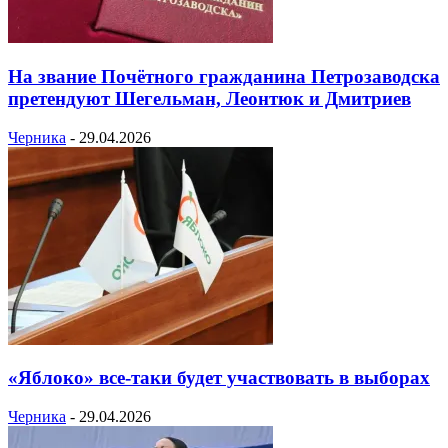
На звание Почётного гражданина Петрозаводска
претендуют Шегельман, Леонтюк и Дмитриев
Черника
-
29.04.2026
«Яблоко» все-таки будет участвовать в выборах
Черника
-
29.04.2026