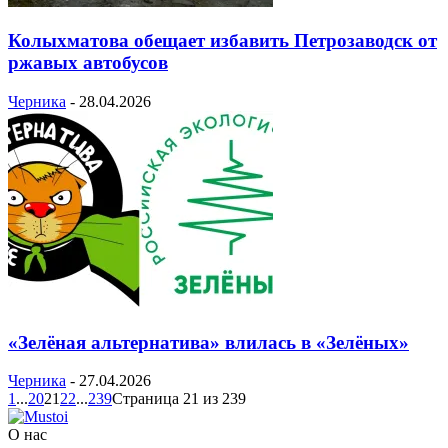
Колыхматова обещает избавить Петрозаводск от
ржавых автобусов
Черника
-
28.04.2026
«Зелёная альтернатива» влилась в «Зелёных»
Черника
-
27.04.2026
1
...
20
21
22
...
239
Страница 21 из 239
О нас