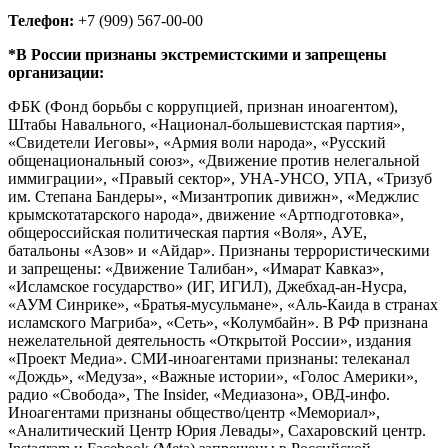
Телефон:
+7 (909) 567-00-00
*В России признаны экстремистскими и запрещены
организации:
ФБК (Фонд борьбы с коррупцией, признан иноагентом),
Штабы Навального, «Национал-большевистская партия»,
«Свидетели Иеговы», «Армия воли народа», «Русский
общенациональный союз», «Движение против нелегальной
иммиграции», «Правый сектор», УНА-УНСО, УПА, «Тризуб
им. Степана Бандеры», «Мизантропик дивижн», «Меджлис
крымскотатарского народа», движение «Артподготовка»,
общероссийская политическая партия «Воля», АУЕ,
батальоны «Азов» и «Айдар». Признаны террористическими
и запрещены: «Движение Талибан», «Имарат Кавказ»,
«Исламское государство» (ИГ, ИГИЛ), Джебхад-ан-Нусра,
«АУМ Синрике», «Братья-мусульмане», «Аль-Каида в странах
исламского Магриба», «Сеть», «Колумбайн». В РФ признана
нежелательной деятельность «Открытой России», издания
«Проект Медиа». СМИ-иноагентами признаны: телеканал
«Дождь», «Медуза», «Важные истории», «Голос Америки»,
радио «Свобода», The Insider, «Медиазона», ОВД-инфо.
Иноагентами признаны общество/центр «Мемориал»,
«Аналитический Центр Юрия Левады», Сахаровский центр.