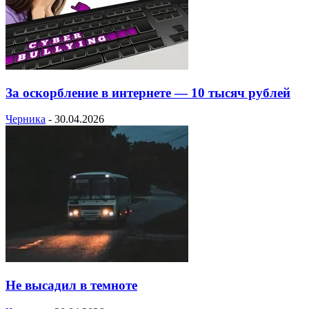
За оскорбление в интернете — 10 тысяч рублей
Черника
-
30.04.2026
Не высадил в темноте