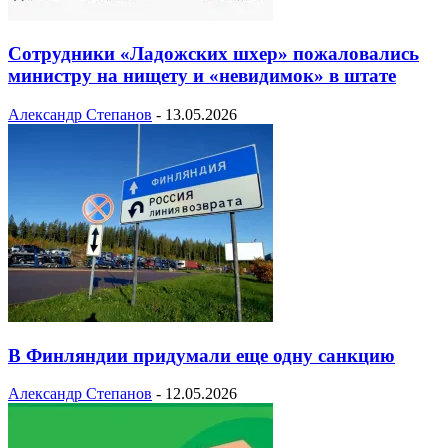
Сотрудники «Ладожских шхер» пожаловались
министру на нищету и «невидимок» в штате
Александр Степанов
-
13.05.2026
В Финляндии придумали еще одну санкцию
Александр Степанов
-
12.05.2026