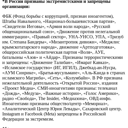
*В России признаны экстремистскими и запрещены
организации:
ФБК (Фонд борьбы с коррупцией, признан иноагентом),
Штабы Навального, «Национал-большевистская партия»,
«Свидетели Иеговы», «Армия воли народа», «Русский
общенациональный союз», «Движение против нелегальной
иммиграции», «Правый сектор», УНА-УНСО, УПА, «Тризуб
им. Степана Бандеры», «Мизантропик дивижн», «Меджлис
крымскотатарского народа», движение «Артподготовка»,
общероссийская политическая партия «Воля», АУЕ,
батальоны «Азов» и «Айдар». Признаны террористическими
и запрещены: «Движение Талибан», «Имарат Кавказ»,
«Исламское государство» (ИГ, ИГИЛ), Джебхад-ан-Нусра,
«АУМ Синрике», «Братья-мусульмане», «Аль-Каида в странах
исламского Магриба», «Сеть», «Колумбайн». В РФ признана
нежелательной деятельность «Открытой России», издания
«Проект Медиа». СМИ-иноагентами признаны: телеканал
«Дождь», «Медуза», «Важные истории», «Голос Америки»,
радио «Свобода», The Insider, «Медиазона», ОВД-инфо.
Иноагентами признаны общество/центр «Мемориал»,
«Аналитический Центр Юрия Левады», Сахаровский центр.
Instagram и Facebook (Metа) запрещены в Российской
Федерации за экстремизм.