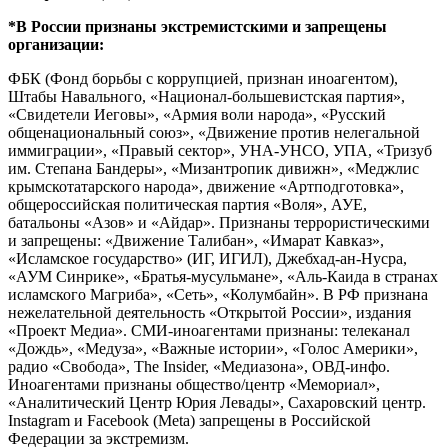
*В России признаны экстремистскими и запрещены
организации:
ФБК (Фонд борьбы с коррупцией, признан иноагентом),
Штабы Навального, «Национал-большевистская партия»,
«Свидетели Иеговы», «Армия воли народа», «Русский
общенациональный союз», «Движение против нелегальной
иммиграции», «Правый сектор», УНА-УНСО, УПА, «Тризуб
им. Степана Бандеры», «Мизантропик дивижн», «Меджлис
крымскотатарского народа», движение «Артподготовка»,
общероссийская политическая партия «Воля», АУЕ,
батальоны «Азов» и «Айдар». Признаны террористическими
и запрещены: «Движение Талибан», «Имарат Кавказ»,
«Исламское государство» (ИГ, ИГИЛ), Джебхад-ан-Нусра,
«АУМ Синрике», «Братья-мусульмане», «Аль-Каида в странах
исламского Магриба», «Сеть», «Колумбайн». В РФ признана
нежелательной деятельность «Открытой России», издания
«Проект Медиа». СМИ-иноагентами признаны: телеканал
«Дождь», «Медуза», «Важные истории», «Голос Америки»,
радио «Свобода», The Insider, «Медиазона», ОВД-инфо.
Иноагентами признаны общество/центр «Мемориал»,
«Аналитический Центр Юрия Левады», Сахаровский центр.
Instagram и Facebook (Metа) запрещены в Российской
Федерации за экстремизм.