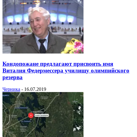
Кондопожане предлагают присвоить имя
Виталия Федермессера училищу олимпийского
резерва
Черника
-
16.07.2019