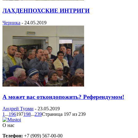
ЛАХДЕНПОХСКИЕ ИНТРИГИ
Черника
-
24.05.2019
А может вас откондопожить? Референдумом!
Андрей Туоми
-
23.05.2019
1
...
196
197
198
...
239
Страница 197 из 239
О нас
Телефон:
+7 (909) 567-00-00