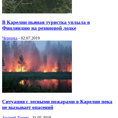
В Карелии пьяная туристка уплыла в
Финляндию на резиновой лодке
Черника
-
02.07.2019
Ситуация с лесными пожарами в Карелии пока
не вызывает опасений
Андрей Туоми
-
31.05.2019