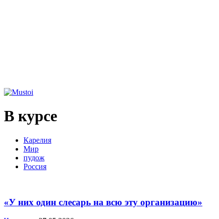
В курсе
Карелия
Мир
пудож
Россия
«У них один слесарь на всю эту организацию»