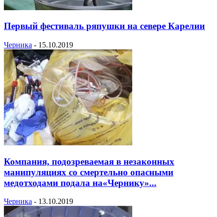
Первый фестиваль ряпушки на севере Карелии
Черника
-
15.10.2019
Компания, подозреваемая в незаконных
манипуляциях со смертельно опасными
медотходами подала на«Чернику»...
Черника
-
13.10.2019