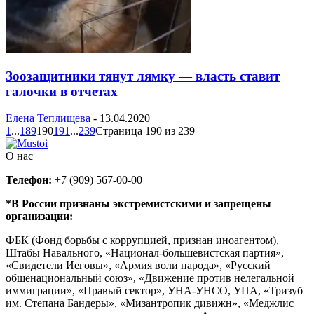
Зоозащитники тянут лямку — власть ставит
галочки в отчетах
Елена Теплищева
-
13.04.2020
1
...
189
190
191
...
239
Страница 190 из 239
О нас
Телефон:
+7 (909) 567-00-00
*В России признаны экстремистскими и запрещены
организации:
ФБК (Фонд борьбы с коррупцией, признан иноагентом),
Штабы Навального, «Национал-большевистская партия»,
«Свидетели Иеговы», «Армия воли народа», «Русский
общенациональный союз», «Движение против нелегальной
иммиграции», «Правый сектор», УНА-УНСО, УПА, «Тризуб
им. Степана Бандеры», «Мизантропик дивижн», «Меджлис