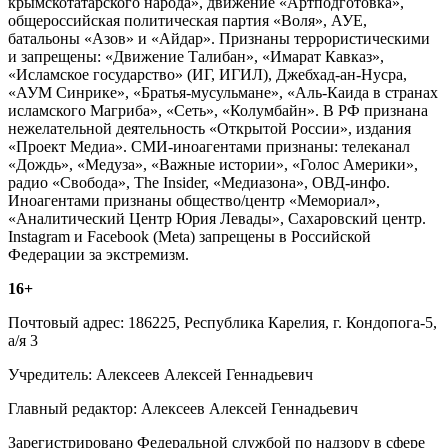
крымскотатарского народа», движение «Артподготовка»,
общероссийская политическая партия «Воля», АУЕ,
батальоны «Азов» и «Айдар». Признаны террористическими
и запрещены: «Движение Талибан», «Имарат Кавказ»,
«Исламское государство» (ИГ, ИГИЛ), Джебхад-ан-Нусра,
«АУМ Синрике», «Братья-мусульмане», «Аль-Каида в странах
исламского Магриба», «Сеть», «Колумбайн». В РФ признана
нежелательной деятельность «Открытой России», издания
«Проект Медиа». СМИ-иноагентами признаны: телеканал
«Дождь», «Медуза», «Важные истории», «Голос Америки»,
радио «Свобода», The Insider, «Медиазона», ОВД-инфо.
Иноагентами признаны общество/центр «Мемориал»,
«Аналитический Центр Юрия Левады», Сахаровский центр.
Instagram и Facebook (Metа) запрещены в Российской
Федерации за экстремизм.
16+
Почтовый адрес: 186225, Республика Карелия, г. Кондопога-5,
а/я 3
Учредитель: Алексеев Алексей Геннадьевич
Главный редактор: Алексеев Алексей Геннадьевич
Зарегистрировано Федеральной службой по надзору в сфере