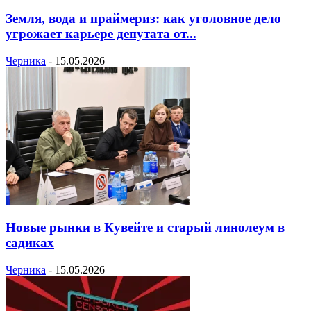
Земля, вода и праймериз: как уголовное дело
угрожает карьере депутата от...
Черника
-
15.05.2026
Новые рынки в Кувейте и старый линолеум в
садиках
Черника
-
15.05.2026