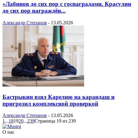
«Лабинов до сих пор с госнаградами. Красулин
до сих пор награждён...
Александр Степанов
-
13.05.2026
Бастрыкин взял Карелию на карандаш и
пригрозил комплексной проверкой
Александр Степанов
-
13.05.2026
1
...
18
19
20
...
239
Страница 19 из 239
О нас