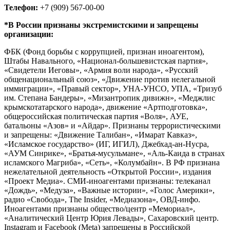
Телефон:
+7 (909) 567-00-00
*В России признаны экстремистскими и запрещены
организации:
ФБК (Фонд борьбы с коррупцией, признан иноагентом),
Штабы Навального, «Национал-большевистская партия»,
«Свидетели Иеговы», «Армия воли народа», «Русский
общенациональный союз», «Движение против нелегальной
иммиграции», «Правый сектор», УНА-УНСО, УПА, «Тризуб
им. Степана Бандеры», «Мизантропик дивижн», «Меджлис
крымскотатарского народа», движение «Артподготовка»,
общероссийская политическая партия «Воля», АУЕ,
батальоны «Азов» и «Айдар». Признаны террористическими
и запрещены: «Движение Талибан», «Имарат Кавказ»,
«Исламское государство» (ИГ, ИГИЛ), Джебхад-ан-Нусра,
«АУМ Синрике», «Братья-мусульмане», «Аль-Каида в странах
исламского Магриба», «Сеть», «Колумбайн». В РФ признана
нежелательной деятельность «Открытой России», издания
«Проект Медиа». СМИ-иноагентами признаны: телеканал
«Дождь», «Медуза», «Важные истории», «Голос Америки»,
радио «Свобода», The Insider, «Медиазона», ОВД-инфо.
Иноагентами признаны общество/центр «Мемориал»,
«Аналитический Центр Юрия Левады», Сахаровский центр.
Instagram и Facebook (Metа) запрещены в Российской