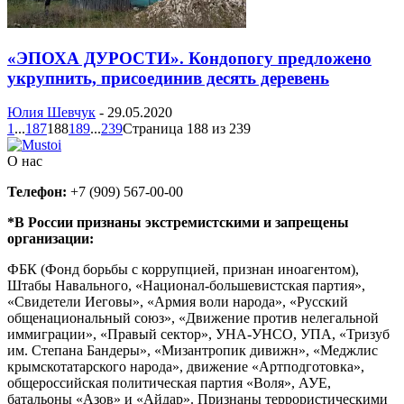
«ЭПОХА ДУРОСТИ». Кондопогу предложено
укрупнить, присоединив десять деревень
Юлия Шевчук
-
29.05.2020
1
...
187
188
189
...
239
Страница 188 из 239
О нас
Телефон:
+7 (909) 567-00-00
*В России признаны экстремистскими и запрещены
организации:
ФБК (Фонд борьбы с коррупцией, признан иноагентом),
Штабы Навального, «Национал-большевистская партия»,
«Свидетели Иеговы», «Армия воли народа», «Русский
общенациональный союз», «Движение против нелегальной
иммиграции», «Правый сектор», УНА-УНСО, УПА, «Тризуб
им. Степана Бандеры», «Мизантропик дивижн», «Меджлис
крымскотатарского народа», движение «Артподготовка»,
общероссийская политическая партия «Воля», АУЕ,
батальоны «Азов» и «Айдар». Признаны террористическими