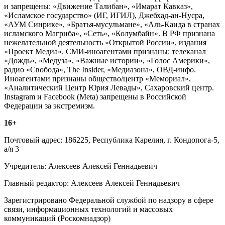
и запрещены: «Движение Талибан», «Имарат Кавказ»,
«Исламское государство» (ИГ, ИГИЛ), Джебхад-ан-Нусра,
«АУМ Синрике», «Братья-мусульмане», «Аль-Каида в странах
исламского Магриба», «Сеть», «Колумбайн». В РФ признана
нежелательной деятельность «Открытой России», издания
«Проект Медиа». СМИ-иноагентами признаны: телеканал
«Дождь», «Медуза», «Важные истории», «Голос Америки»,
радио «Свобода», The Insider, «Медиазона», ОВД-инфо.
Иноагентами признаны общество/центр «Мемориал»,
«Аналитический Центр Юрия Левады», Сахаровский центр.
Instagram и Facebook (Metа) запрещены в Российской
Федерации за экстремизм.
16+
Почтовый адрес: 186225, Республика Карелия, г. Кондопога-5,
а/я 3
Учредитель: Алексеев Алексей Геннадьевич
Главный редактор: Алексеев Алексей Геннадьевич
Зарегистрировано Федеральной службой по надзору в сфере
связи, информационных технологий и массовых
коммуникаций (Роскомнадзор)