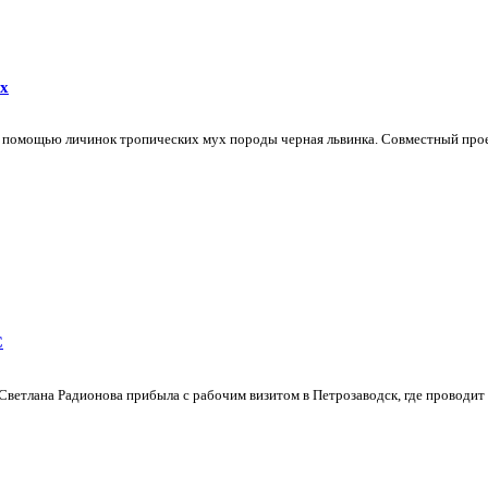
ух
 помощью личинок тропических мух породы черная львинка. Совместный прое
С
етлана Радионова прибыла с рабочим визитом в Петрозаводск, где проводит з