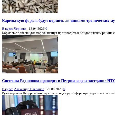
Карельскую форель будут кормить личинками тропических м
В курсе
Черника
-
13.04.2026
0
Кормовые добавки для форели начнут производить в Кондопожском районе с
Светлана Радионова проводит в Петрозаводске заседание НТ
В курсе
Александр Степанов
-
29.06.2023
0
Руководитель Федеральной службы по надзору в сфере природопользования Св