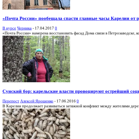
«Почта России» пообещала спасти главные часы Карелии от 
В курсе
Черника
-
17.04.2017
0
«Почта России» намерена восстановить фасад Дома связи в Петрозаводске, к
Cунский бор: карельские власти провоцируют острейший со
Перепост
Алексей Ярошенко
-
17.06.2016
0
В Карелии продолжает развиваться затяжной конфликт между жителями дерев