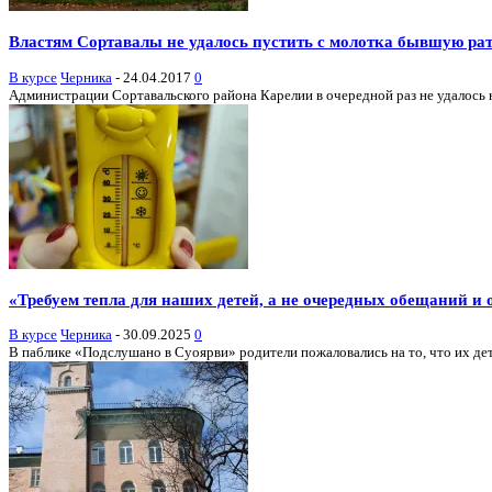
Властям Сортавалы не удалось пустить с молотка бывшую ра
В курсе
Черника
-
24.04.2017
0
Администрации Сортавальского района Карелии в очередной раз не удалось н
«Требуем тепла для наших детей, а не очередных обещаний и 
В курсе
Черника
-
30.09.2025
0
В паблике «Подслушано в Суоярви» родители пожаловались на то, что их дети