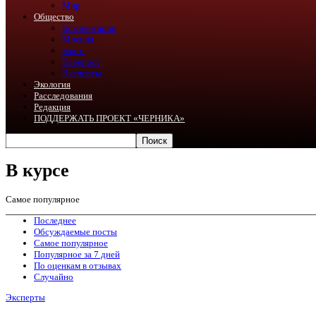
Мир
Общество
Комментарии
Мнения
Блоги
Перепост
Эксперты
Экология
Расследования
Редакция
ПОДДЕРЖАТЬ ПРОЕКТ «ЧЕРНИКА»
В курсе
Самое популярное
Последнее
Обсуждаемые посты
Самое популярное
Популярное за 7 дней
По оценкам в отзывах
Случайно
Эксперты