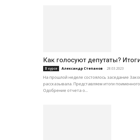
Как голосуют депутаты? Итог
Александр Степанов
-
28.03.2023
В курсе
На прошлой неделе состоялось заседание Зако
рассказывала. Представляем итоги поименного
Одобрение отчета о...