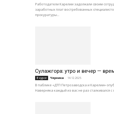
Работодатели Карелии задолжали своим сотруд
заработных плат востребованных специалистов
прокуратуры...
Сулажгора: утро и вечер — вр
Черника
-
14.12.2025
В курсе
В паблике «ДТП Петрозаводска и Карелии» опу
Наверняка каждый из вас не раз сталкивался с 