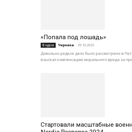
«Попала под лошадь»
Черника
-
09.10.2025
В курсе
Довольно редкое дело было рассмотрено в Петр
взыскал компенсацию морального вреда за пр
Стартовали масштабные воен