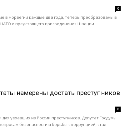
0
ые в Норвегии каждые два года, теперь преобразованы в
 НАТО и предстоящего присоединения Швеции...
утаты намерены достать преступников
0
 для уехавших из России преступников. Депутат Госдумы
вопросам безопасности и борьбы с коррупцией, стал