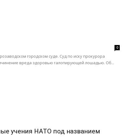
0
озаводском городском суде. Суд по иску прокурора
ичинение вреда здоровью галопирующей лошадью. Об...
ные учения НАТО под названием