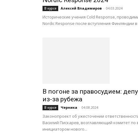
Nordic Response 2024
Алексей Владимиров
-
04.03.2024
В курсе
Исторические учения Cold Response, проводим
Nordic Response после вступления Финляндии в
В погоне за правосудием: деп
из-за рубежа
Черника
-
04.08.2024
В курсе
Законопроект об ужесточении ответственности
Василий Пискарев, возглавляющий комитет по 
инициатором нового...