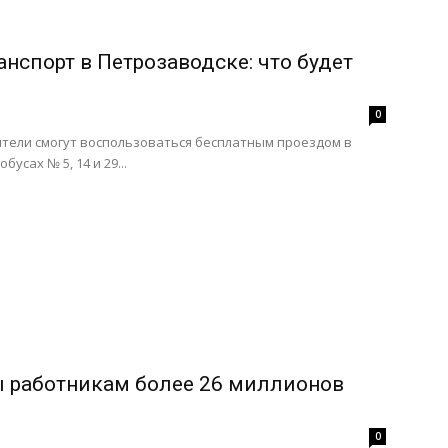
спорт в Петрозаводске: что будет
0
 жители смогут воспользоваться бесплатным проездом в
усах № 5, 14 и 29...
 работникам более 26 миллионов
0