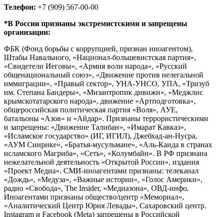
Телефон:
+7 (909) 567-00-00
*В России признаны экстремистскими и запрещены
организации:
ФБК (Фонд борьбы с коррупцией, признан иноагентом),
Штабы Навального, «Национал-большевистская партия»,
«Свидетели Иеговы», «Армия воли народа», «Русский
общенациональный союз», «Движение против нелегальной
иммиграции», «Правый сектор», УНА-УНСО, УПА, «Тризуб
им. Степана Бандеры», «Мизантропик дивижн», «Меджлис
крымскотатарского народа», движение «Артподготовка»,
общероссийская политическая партия «Воля», АУЕ,
батальоны «Азов» и «Айдар». Признаны террористическими
и запрещены: «Движение Талибан», «Имарат Кавказ»,
«Исламское государство» (ИГ, ИГИЛ), Джебхад-ан-Нусра,
«АУМ Синрике», «Братья-мусульмане», «Аль-Каида в странах
исламского Магриба», «Сеть», «Колумбайн». В РФ признана
нежелательной деятельность «Открытой России», издания
«Проект Медиа». СМИ-иноагентами признаны: телеканал
«Дождь», «Медуза», «Важные истории», «Голос Америки»,
радио «Свобода», The Insider, «Медиазона», ОВД-инфо.
Иноагентами признаны общество/центр «Мемориал»,
«Аналитический Центр Юрия Левады», Сахаровский центр.
Instagram и Facebook (Metа) запрещены в Российской