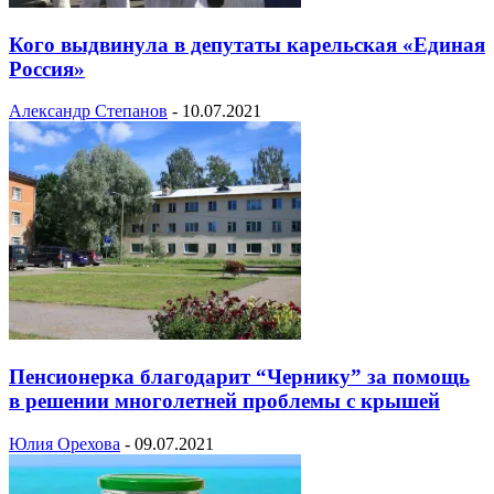
Кого выдвинула в депутаты карельская «Единая
Россия»
Александр Степанов
-
10.07.2021
Пенсионерка благодарит “Чернику” за помощь
в решении многолетней проблемы с крышей
Юлия Орехова
-
09.07.2021