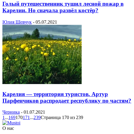
Голый путешественник тушил лесной пожар в
Карелии. Но сначала развёл костёр?
Юлия Шевчук
-
05.07.2021
Карелия — территория туристов. Артур
Парфенчиков распродает республику по частям?
Черника
-
01.07.2021
1
...
169
170
171
...
239
Страница 170 из 239
О нас