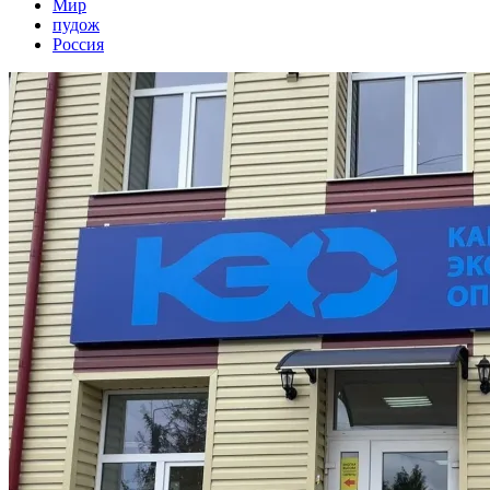
Мир
пудож
Россия