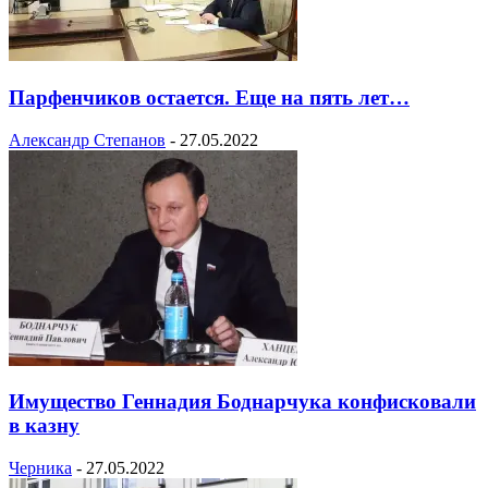
Парфенчиков остается. Еще на пять лет…
Александр Степанов
-
27.05.2022
Имущество Геннадия Боднарчука конфисковали
в казну
Черника
-
27.05.2022