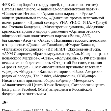
ФБК (Фонд борьбы с коррупцией, признан иноагентом),
Штабы Навального, «Национал-большевистская партия»,
«Свидетели Иеговы», «Армия воли народа», «Русский
общенациональный союз», «Движение против нелегальной
иммиграции», «Правый сектор», УНА-УНСО, УПА, «Тризуб
им. Степана Бандеры», «Мизантропик дивижн», «Меджлис
крымскотатарского народа», движение «Артподготовка»,
общероссийская политическая партия «Воля», АУЕ,
батальоны «Азов» и «Айдар». Признаны террористическими
и запрещены: «Движение Талибан», «Имарат Кавказ»,
«Исламское государство» (ИГ, ИГИЛ), Джебхад-ан-Нусра,
«АУМ Синрике», «Братья-мусульмане», «Аль-Каида в странах
исламского Магриба», «Сеть», «Колумбайн». В РФ признана
нежелательной деятельность «Открытой России», издания
«Проект Медиа». СМИ-иноагентами признаны: телеканал
«Дождь», «Медуза», «Важные истории», «Голос Америки»,
радио «Свобода», The Insider, «Медиазона», ОВД-инфо.
Иноагентами признаны общество/центр «Мемориал»,
«Аналитический Центр Юрия Левады», Сахаровский центр.
Instagram и Facebook (Metа) запрещены в Российской
Федерации за экстремизм.
16+
Почтовый адрес: 186225, Республика Карелия, г. Кондопога-5,