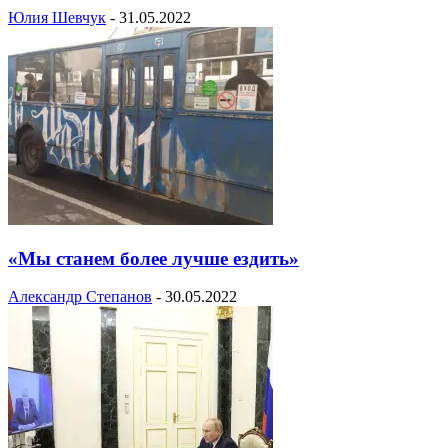
Юлия Шевчук
-
31.05.2022
«Мы станем более лучше ездить»
Александр Степанов
-
30.05.2022