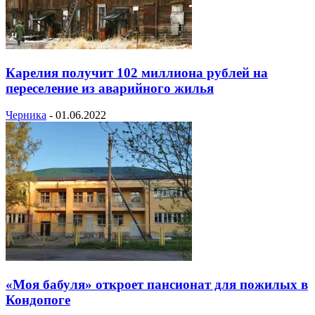
Карелия получит 102 миллиона рублей на
переселение из аварийного жилья
Черника
-
01.06.2022
«Моя бабуля» откроет пансионат для пожилых в
Кондопоге