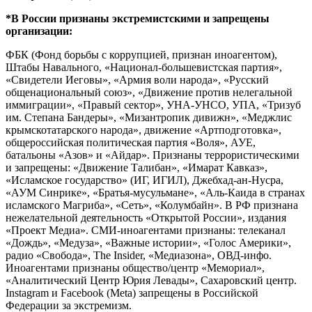
*В России признаны экстремистскими и запрещены
организации:
ФБК (Фонд борьбы с коррупцией, признан иноагентом),
Штабы Навального, «Национал-большевистская партия»,
«Свидетели Иеговы», «Армия воли народа», «Русский
общенациональный союз», «Движение против нелегальной
иммиграции», «Правый сектор», УНА-УНСО, УПА, «Тризуб
им. Степана Бандеры», «Мизантропик дивижн», «Меджлис
крымскотатарского народа», движение «Артподготовка»,
общероссийская политическая партия «Воля», АУЕ,
батальоны «Азов» и «Айдар». Признаны террористическими
и запрещены: «Движение Талибан», «Имарат Кавказ»,
«Исламское государство» (ИГ, ИГИЛ), Джебхад-ан-Нусра,
«АУМ Синрике», «Братья-мусульмане», «Аль-Каида в странах
исламского Магриба», «Сеть», «Колумбайн». В РФ признана
нежелательной деятельность «Открытой России», издания
«Проект Медиа». СМИ-иноагентами признаны: телеканал
«Дождь», «Медуза», «Важные истории», «Голос Америки»,
радио «Свобода», The Insider, «Медиазона», ОВД-инфо.
Иноагентами признаны общество/центр «Мемориал»,
«Аналитический Центр Юрия Левады», Сахаровский центр.
Instagram и Facebook (Metа) запрещены в Российской
Федерации за экстремизм.