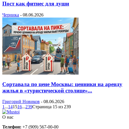
Пост как фитнес для души
Черника
-
08.06.2026
Сортавала по цене Москвы: ценники на аренду
жилья в «туристической столице»...
Григорий Новиков
-
08.06.2026
1
...
14
15
16
...
239
Страница 15 из 239
О нас
Телефон:
+7 (909) 567-00-00