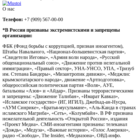
О нас
Телефон:
+7 (909) 567-00-00
*В России признаны экстремистскими и запрещены
организации:
ФБК (Фонд борьбы с коррупцией, признан иноагентом),
Штабы Навального, «Национал-большевистская партия»,
«Свидетели Иеговы», «Армия воли народа», «Русский
общенациональный союз», «Движение против нелегальной
иммиграции», «Правый сектор», УНА-УНСО, УПА, «Тризуб
им. Степана Бандеры», «Мизантропик дивижн», «Меджлис
крымскотатарского народа», движение «Артподготовка»,
общероссийская политическая партия «Воля», АУЕ,
батальоны «Азов» и «Айдар». Признаны террористическими
и запрещены: «Движение Талибан», «Имарат Кавказ»,
«Исламское государство» (ИГ, ИГИЛ), Джебхад-ан-Нусра,
«АУМ Синрике», «Братья-мусульмане», «Аль-Каида в странах
исламского Магриба», «Сеть», «Колумбайн». В РФ признана
нежелательной деятельность «Открытой России», издания
«Проект Медиа». СМИ-иноагентами признаны: телеканал
«Дождь», «Медуза», «Важные истории», «Голос Америки»,
радио «Свобода», The Insider, «Медиазона», ОВД-инфо.