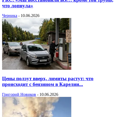
что лопнула»
Черника
-
10.06.2026
Цены ползут вверх, лимиты растут: что
происходит с бензином в Карелии...
Григорий Новиков
-
10.06.2026