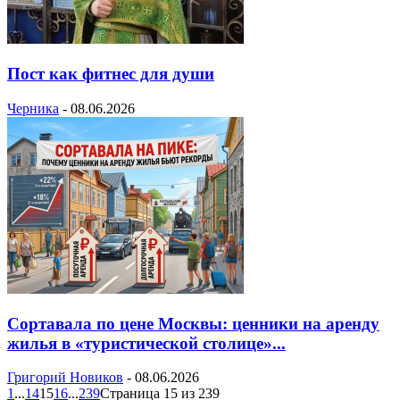
Пост как фитнес для души
Черника
-
08.06.2026
Сортавала по цене Москвы: ценники на аренду
жилья в «туристической столице»...
Григорий Новиков
-
08.06.2026
1
...
14
15
16
...
239
Страница 15 из 239