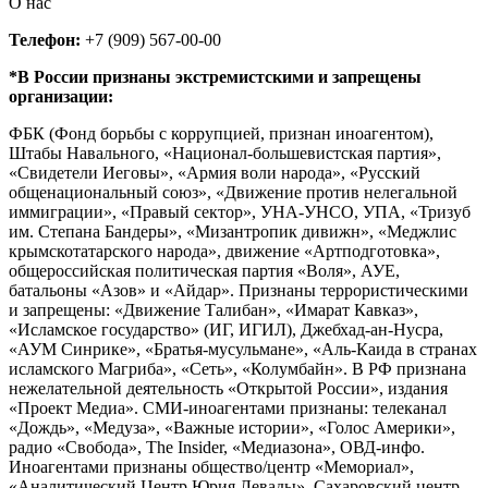
О нас
Телефон:
+7 (909) 567-00-00
*В России признаны экстремистскими и запрещены
организации:
ФБК (Фонд борьбы с коррупцией, признан иноагентом),
Штабы Навального, «Национал-большевистская партия»,
«Свидетели Иеговы», «Армия воли народа», «Русский
общенациональный союз», «Движение против нелегальной
иммиграции», «Правый сектор», УНА-УНСО, УПА, «Тризуб
им. Степана Бандеры», «Мизантропик дивижн», «Меджлис
крымскотатарского народа», движение «Артподготовка»,
общероссийская политическая партия «Воля», АУЕ,
батальоны «Азов» и «Айдар». Признаны террористическими
и запрещены: «Движение Талибан», «Имарат Кавказ»,
«Исламское государство» (ИГ, ИГИЛ), Джебхад-ан-Нусра,
«АУМ Синрике», «Братья-мусульмане», «Аль-Каида в странах
исламского Магриба», «Сеть», «Колумбайн». В РФ признана
нежелательной деятельность «Открытой России», издания
«Проект Медиа». СМИ-иноагентами признаны: телеканал
«Дождь», «Медуза», «Важные истории», «Голос Америки»,
радио «Свобода», The Insider, «Медиазона», ОВД-инфо.
Иноагентами признаны общество/центр «Мемориал»,
«Аналитический Центр Юрия Левады», Сахаровский центр.