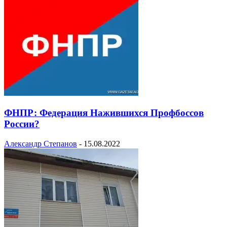
ФНПР: Федерация Нажившихся Профбоссов
России?
Александр Степанов
-
15.08.2022