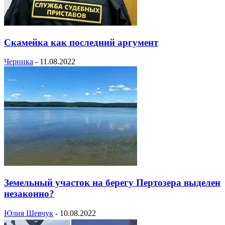
Скамейка как последний аргумент
Черника
-
11.08.2022
Земельный участок на берегу Пертозера выделен
незаконно?
Юлия Шевчук
-
10.08.2022