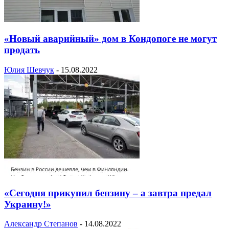
«Новый аварийный» дом в Кондопоге не могут
продать
Юлия Шевчук
-
15.08.2022
«Сегодня прикупил бензину – а завтра предал
Украину!»
Александр Степанов
-
14.08.2022